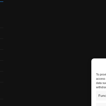
To prov
access 
data su
withdra
Func