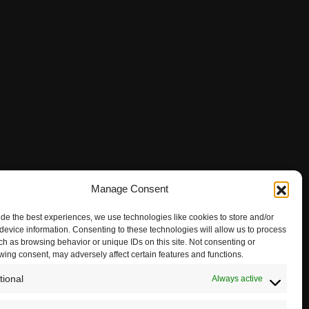
Manage Consent
ide the best experiences, we use technologies like cookies to store and/or
device information. Consenting to these technologies will allow us to process
ch as browsing behavior or unique IDs on this site. Not consenting or
wing consent, may adversely affect certain features and functions.
tional
Always active