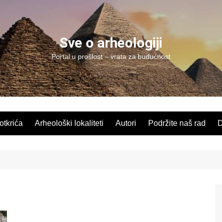
Sve o arheologiji
Portal u prošlost – vrata za budućnost
 otkrića
Arheološki lokaliteti
Autori
Podržite naš rad
D