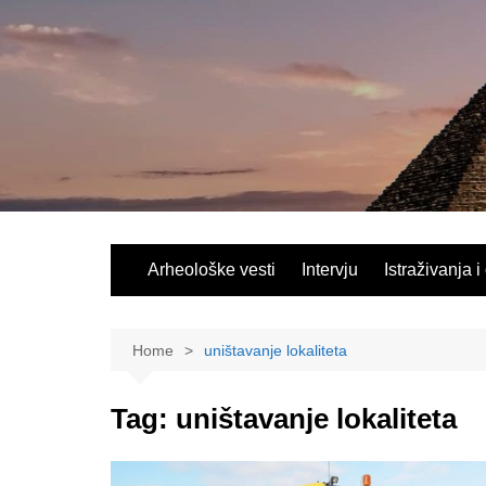
Skip
to
content
Arheološke vesti
Intervju
Istraživanja i
Home
uništavanje lokaliteta
Tag:
uništavanje lokaliteta