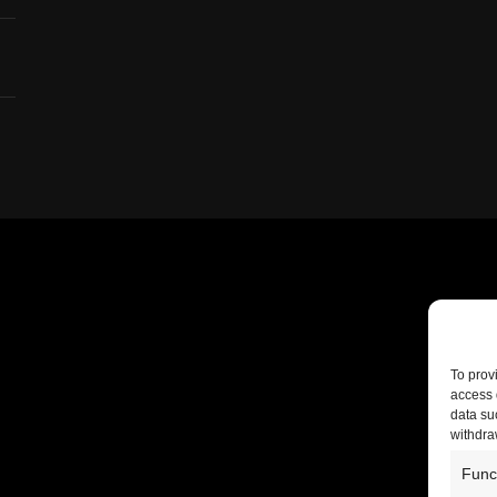
To prov
access 
data su
withdra
Func