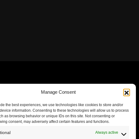
Manage Consent
ide the best experiences, we use technologies like cookies to store and/or
device information. Consenting to these technologies will allow us to process
ch as browsing behavior or unique IDs on this site. Not consenting or
wing consent, may adversely affect certain features and functions.
tional
Always active