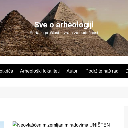
Sve o arheologiji
Portal u prošlost – vrata za budućnost
 otkrića
Arheološki lokaliteti
Autori
Podržite naš rad
D