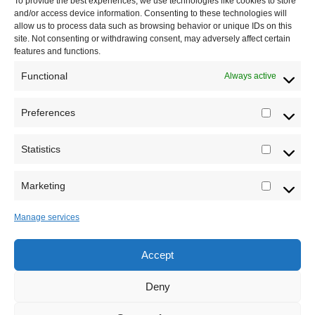
To provide the best experiences, we use technologies like cookies to store
and/or access device information. Consenting to these technologies will
Saradnja
allow us to process data such as browsing behavior or unique IDs on this
site. Not consenting or withdrawing consent, may adversely affect certain
features and functions.
Functional
Always active
Preferences
Prefere
Statistics
Statistic
Marketing
Marketi
Manage services
Accept
Sva prava zadržava Sve o arheologiji 2019-2026
Deny