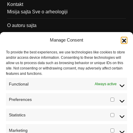
Kontakt
Misija sajta Sve o arheologiji
O autoru sajta
Pravila korišćenja
Manage Consent
Impressum
To provide the best experiences, we use technologies like cookies to store
and/or access device information. Consenting to these technologies will
Saradnja
allow us to process data such as browsing behavior or unique IDs on this
site. Not consenting or withdrawing consent, may adversely affect certain
features and functions.
Functional
Always active
Preferences
Prefere
Statistics
Statistic
Marketing
Marketi