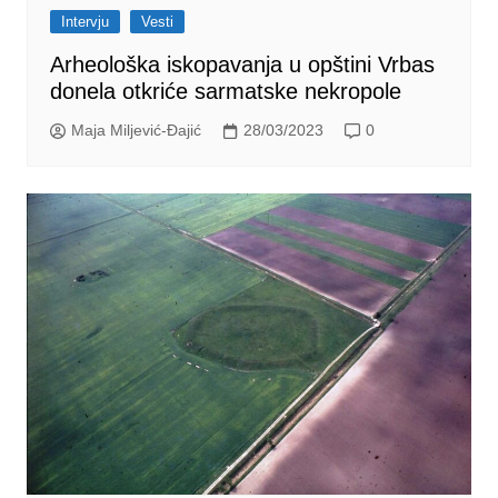
Intervju
Vesti
Arheološka iskopavanja u opštini Vrbas
donela otkriće sarmatske nekropole
Maja Miljević-Đajić
28/03/2023
0