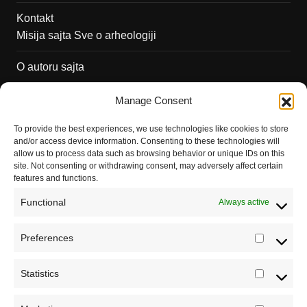
Kontakt
Misija sajta Sve o arheologiji
O autoru sajta
Pravila korišćenja
Manage Consent
Impressum
To provide the best experiences, we use technologies like cookies to store
and/or access device information. Consenting to these technologies will
Saradnja
allow us to process data such as browsing behavior or unique IDs on this
site. Not consenting or withdrawing consent, may adversely affect certain
features and functions.
Functional
Always active
Preferences
Prefere
Statistics
Statistic