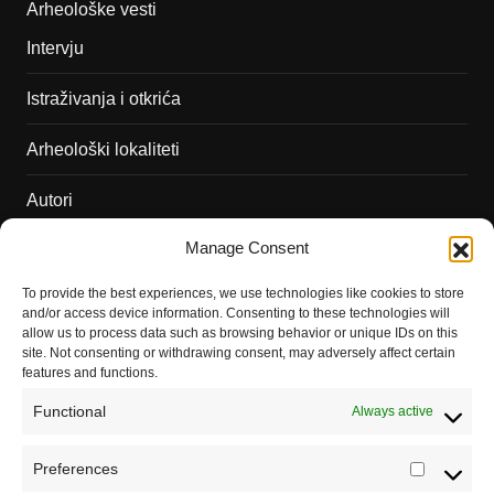
Arheološke vesti
Intervju
Istraživanja i otkrića
Arheološki lokaliteti
Autori
Manage Consent
Podržite naš rad
To provide the best experiences, we use technologies like cookies to store
Dešavanja
and/or access device information. Consenting to these technologies will
allow us to process data such as browsing behavior or unique IDs on this
Kontakt
site. Not consenting or withdrawing consent, may adversely affect certain
features and functions.
Misija sajta Sve o arheologiji
Functional
Always active
O autoru sajta
Preferences
Prefere
Pravila korišćenja