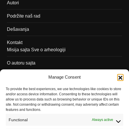
Autori
Podržite naš rad
Dešavanja
Kontakt
Misija sajta Sve o arheologiji
O autoru sajta
Pravila korišćenja
Manage Consent
Impressum
To provide the best experiences, we use technologies like cookies to store
and/or access device information. Consenting to these technologies will
Saradnja
allow us to process data such as browsing behavior or unique IDs on this
site. Not consenting or withdrawing consent, may adversely affect certain
features and functions.
Functional
Always active