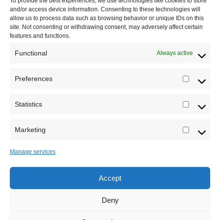
To provide the best experiences, we use technologies like cookies to store
Dešavanja
and/or access device information. Consenting to these technologies will
allow us to process data such as browsing behavior or unique IDs on this
Kontakt
site. Not consenting or withdrawing consent, may adversely affect certain
features and functions.
Misija sajta Sve o arheologiji
Functional
Always active
O autoru sajta
Preferences
Prefere
Pravila korišćenja
Impressum
Statistics
Statistic
Saradnja
Marketing
Marketi
Manage services
Accept
Sva prava zadržava Sve o arheologiji 2019-2026
Deny