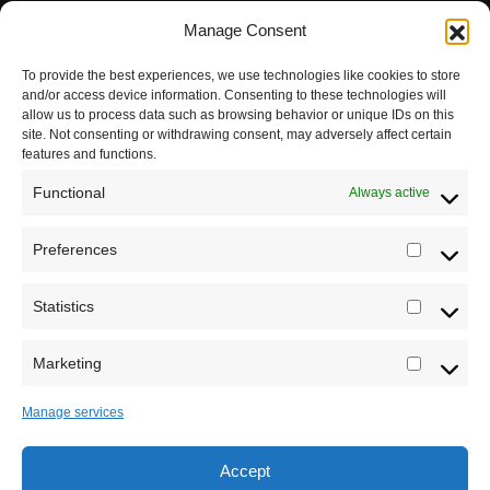
Pravila korišćenja
Manage Consent
Impressum
To provide the best experiences, we use technologies like cookies to store
and/or access device information. Consenting to these technologies will
Saradnja
allow us to process data such as browsing behavior or unique IDs on this
site. Not consenting or withdrawing consent, may adversely affect certain
features and functions.
Functional
Always active
Preferences
Prefere
Registrujte se na Sve o arheologiji
Statistics
Statistic
Budite u toku!
Prijavite se na našu mejl listu i svake
srede u 12h saznajte najnovije vesti iz sveta
Marketing
Marketi
arheologije
Manage services
Accept