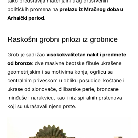
tako predstavlja materijalni trag društvenih i
političkih promena na
prelazu iz Mračnog doba u
Arhaički period
.
Raskošni grobni prilozi iz grobnice
Grob je sadržao
visokokvalitetan nakit i predmete
od bronze
: dve masivne beotske fibule ukrašene
geometrijskim i sa motivima konja, ogrlicu sa
centralnim priveskom u obliku posudice, koštane i
ukrase od slonovače, ćilibarske perle, bronzane
minđuše i narukvicu, kao i niz spiralnih prstenova
koji su ukrašavali njene prste.