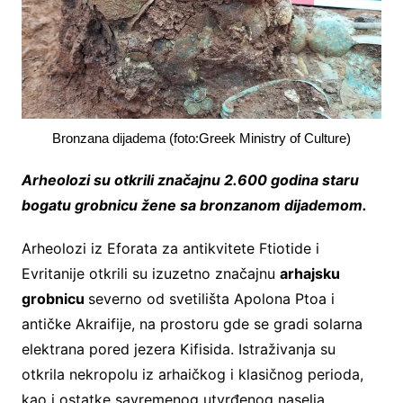
Bronzana dijadema (foto:Greek Ministry of Culture)
Arheolozi su otkrili značajnu 2.600 godina staru
bogatu grobnicu žene sa bronzanom dijademom.
Arheolozi iz Eforata za antikvitete Ftiotide i
Evritanije otkrili su izuzetno značajnu
arhajsku
grobnicu
severno od svetilišta Apolona Ptoa i
antičke Akraifije, na prostoru gde se gradi solarna
elektrana pored jezera Kifisida. Istraživanja su
otkrila nekropolu iz arhaičkog i klasičnog perioda,
kao i ostatke savremenog utvrđenog naselja.