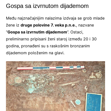
Gospa sa izvrnutom dijademom
Među najznačajnijim nalazima izdvaja se grob mlade
žene iz
druge polovine 7. veka p.n.e.
, nazvane
“
Gospa sa izvrnutim dijademom
”. Ostaci,
preliminarno pripisani ženi staroj između 20 i 30
godina, pronađeni su s raskošnim bronzanim
dijademom položenim na glavi.