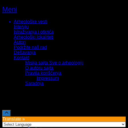
Meni
Arheološke vesti
Intervju
Istraživanja i otkrića
Arheološki lokaliteti
Autori
Podržite naš rad
Dešavanja
Kontakt
Misija sajta Sve o arheologiji
O autoru sajta
Pravila korišćenja
Impressum
Saradnja
Sva prava zadržava Sve o arheologiji 2019-2026
Translate »