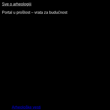
Skip
Sve o arheologiji
to
Portal u prošlost – vrata za budućnost
content
Arheološke vesti