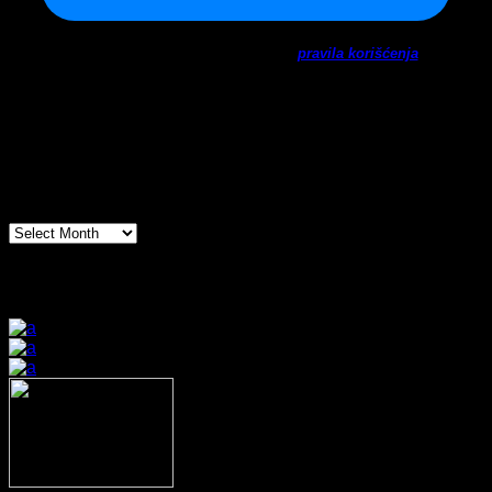
Ne šaljemo spamove! Pročitajte naša
pravila korišćenja
za
više informacija.
Arhiva
Arhiva
Prijatelji sajta