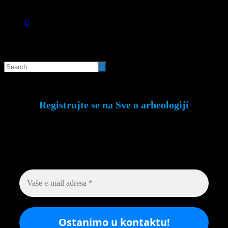
0
Pretraga
Registrujte se na Sve o arheologiji
Budite u toku!
Prijavite se na našu mejl listu i
svake srede u 12h saznajte najnovije vesti iz
sveta arheologije