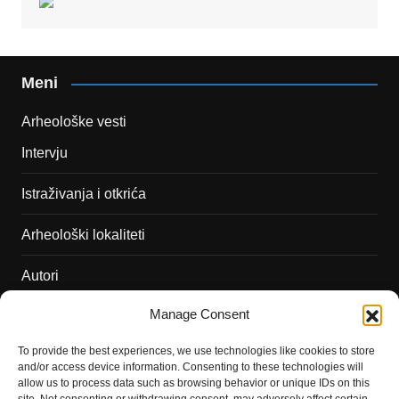
Meni
Arheološke vesti
Intervju
Istraživanja i otkrića
Arheološki lokaliteti
Autori
Manage Consent
Podržite naš rad
To provide the best experiences, we use technologies like cookies to store
Dešavanja
and/or access device information. Consenting to these technologies will
allow us to process data such as browsing behavior or unique IDs on this
Kontakt