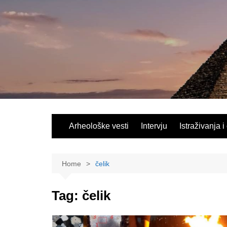
Skip
to
content
Arheološke vesti
Intervju
Istraživanja i
Home
čelik
Tag:
čelik