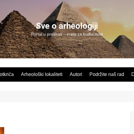
Sve o arheologiji
Portal u prošlost – vrata za budućnost
 otkrića
Arheološki lokaliteti
Autori
Podržite naš rad
D