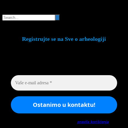
Pretraga
Registrujte se na Sve o arheologiji
Budite u toku!
Prijavite se na našu mejl listu i
svake srede u 12h saznajte najnovije vesti iz
sveta arheologije
Ne šaljemo spamove! Pročitajte naša
pravila korišćenja
za
više informacija.