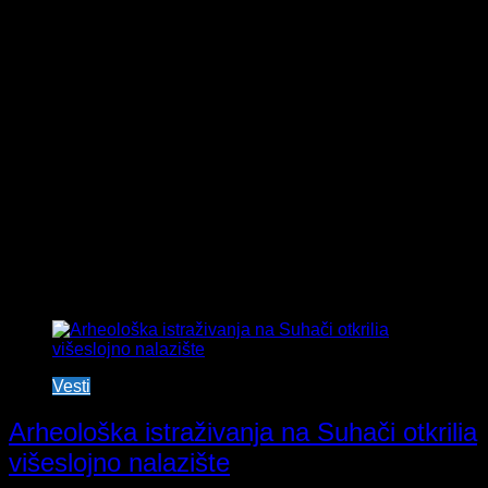
Tag:
Delmati
Vesti
Arheološka istraživanja na Suhači otkrilia
višeslojno nalazište