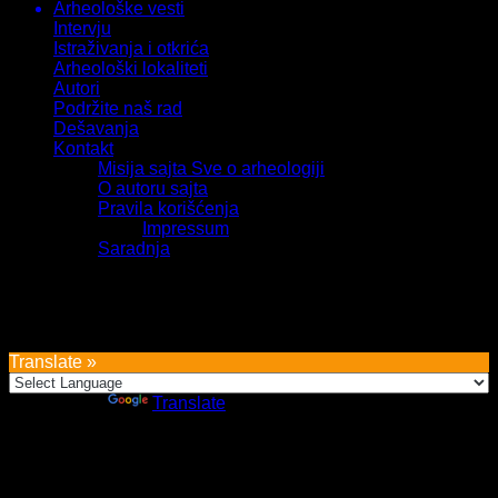
Arheološke vesti
Intervju
Istraživanja i otkrića
Arheološki lokaliteti
Autori
Podržite naš rad
Dešavanja
Kontakt
Misija sajta Sve o arheologiji
O autoru sajta
Pravila korišćenja
Impressum
Saradnja
Sva prava zadržava Sve o arheologiji 2019-2026
Translate »
Powered by
Translate