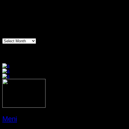
Arhiva
Arhiva
Prijatelji sajta
Meni