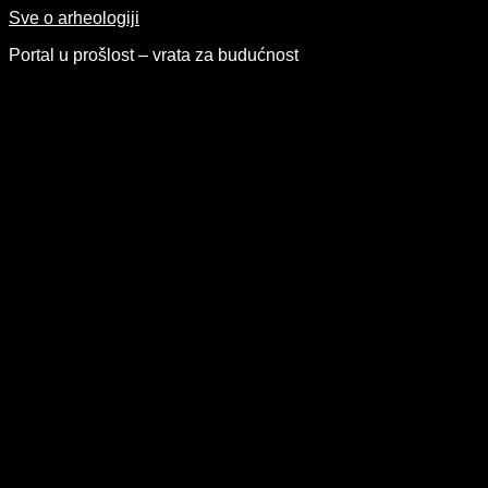
Skip
Sve o arheologiji
to
Portal u prošlost – vrata za budućnost
content