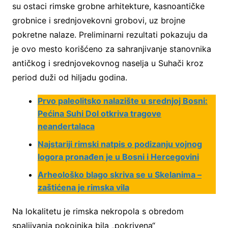
su ostaci rimske grobne arhitekture, kasnoantičke
grobnice i srednjovekovni grobovi, uz brojne
pokretne nalaze. Preliminarni rezultati pokazuju da
je ovo mesto korišćeno za sahranjivanje stanovnika
antičkog i srednjovekovnog naselja u Suhači kroz
period duži od hiljadu godina.
Prvo paleolitsko nalazište u srednjoj Bosni:
Pećina Suhi Dol otkriva tragove
neandertalaca
Najstariji rimski natpis o podizanju vojnog
logora pronađen je u Bosni i Hercegovini
Arheološko blago skriva se u Skelanima –
zaštićena je rimska vila
Na lokalitetu je rimska nekropola s obredom
spaljivanja pokojnika bila „pokrivena“