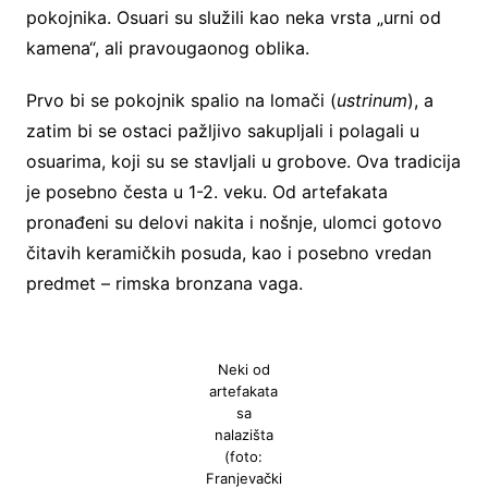
pokojnika. Osuari su služili kao neka vrsta „urni od
kamena“, ali pravougaonog oblika.
Prvo bi se pokojnik spalio na lomači (
ustrinum
), a
zatim bi se ostaci pažljivo sakupljali i polagali u
osuarima, koji su se stavljali u grobove. Ova tradicija
je posebno česta u 1-2. veku. Od artefakata
pronađeni su delovi nakita i nošnje, ulomci gotovo
čitavih keramičkih posuda, kao i posebno vredan
predmet – rimska bronzana vaga.
Neki od
artefakata
sa
nalazišta
(foto:
Franjevački