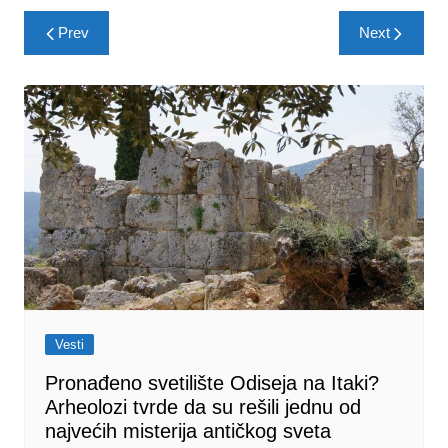
Post
Prev
Next
navigation
Vesti
Pronađeno svetilište Odiseja na Itaki?
Arheolozi tvrde da su rešili jednu od
najvećih misterija antičkog sveta