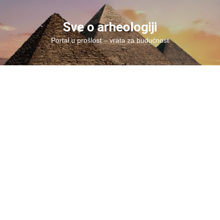
Skip
to
Sve o arheologiji
content
Portal u prošlost – vrata za budućnost