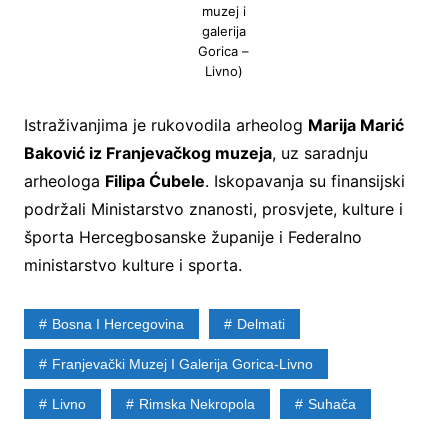
muzej i
galerija
Gorica –
Livno)
Istraživanjima je rukovodila arheolog
Marija Marić
Baković iz Franjevačkog muzeja
, uz saradnju
arheologa
Filipa Ćubele
. Iskopavanja su finansijski
podržali Ministarstvo znanosti, prosvjete, kulture i
športa Hercegbosanske županije i Federalno
ministarstvo kulture i sporta.
Bosna I Hercegovina
Delmati
Franjevački Muzej I Galerija Gorica-Livno
Livno
Rimska Nekropola
Suhača