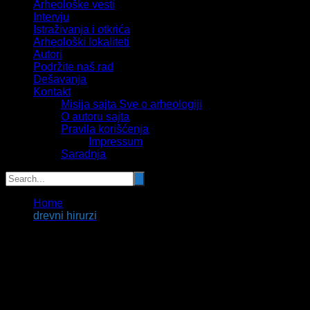
Arheološke vesti
Intervju
Istraživanja i otkrića
Arheološki lokaliteti
Autori
Podržite naš rad
Dešavanja
Kontakt
Misija sajta Sve o arheologiji
O autoru sajta
Pravila korišćenja
Impressum
Saradnja
Home
drevni hirurzi