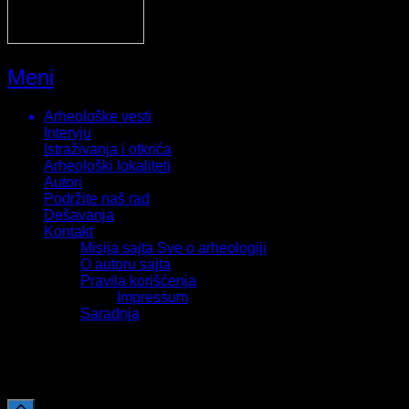
Meni
Arheološke vesti
Intervju
Istraživanja i otkrića
Arheološki lokaliteti
Autori
Podržite naš rad
Dešavanja
Kontakt
Misija sajta Sve o arheologiji
O autoru sajta
Pravila korišćenja
Impressum
Saradnja
Sva prava zadržava Sve o arheologiji 2019-2026