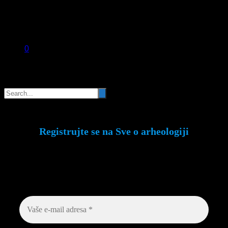
0
Pretraga
Registrujte se na Sve o arheologiji
Budite u toku!
Prijavite se na našu mejl listu i
svake srede u 12h saznajte najnovije vesti iz
sveta arheologije