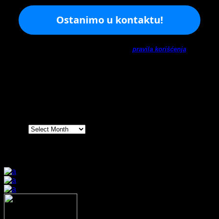
Ne šaljemo spamove! Pročitajte naša
pravila korišćenja
za
više informacija.
Arhiva
Arhiva
Prijatelji sajta