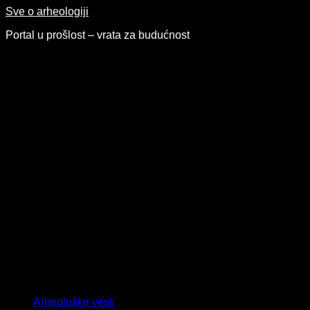
Skip
Sve o arheologiji
to
Portal u prošlost – vrata za budućnost
content
Arheološke vesti