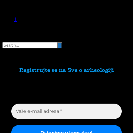
1
Pretraga
Registrujte se na Sve o arheologiji
Budite u toku!
Prijavite se na našu mejl listu i
svake srede u 12h saznajte najnovije vesti iz
sveta arheologije