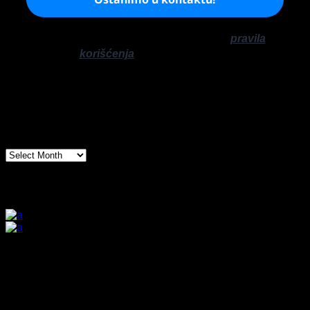
Ne šaljemo spamove! Pročitajte naša
pravila
korišćenja
za više informacija.
Arhiva
Arhiva
Prijatelji sajta