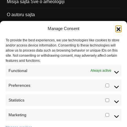
Misija sajta Sve o arheologiji
O autoru sajta
Pravila korišćenja
Manage Consent
Impressum
To provide the best experiences, we use technologies like cookies to store
and/or access device information. Consenting to these technologies will
Saradnja
allow us to process data such as browsing behavior or unique IDs on this
site. Not consenting or withdrawing consent, may adversely affect certain
features and functions.
Functional
Always active
Preferences
Prefere
Statistics
Statistic
Marketing
Marketi