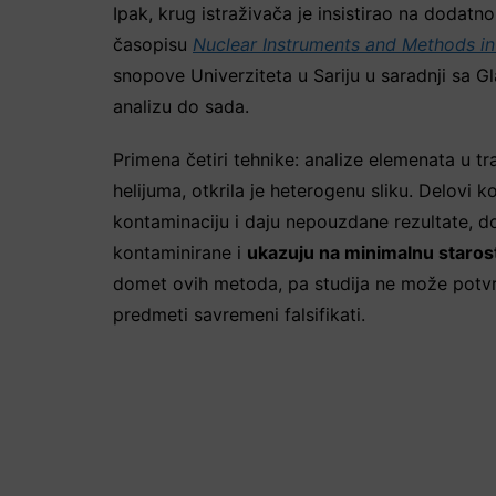
Ipak, krug istraživača je insistirao na dodatno
časopisu
Nuclear Instruments and Methods in
snopove Univerziteta u Sariju u saradnji sa G
analizu do sada.
Primena četiri tehnike: analize elemenata u t
helijuma, otkrila je heterogenu sliku. Delovi 
kontaminaciju i daju nepouzdane rezultate, d
kontaminirane i
ukazuju na minimalnu staros
domet ovih metoda, pa studija ne može potvrdi
predmeti savremeni falsifikati.