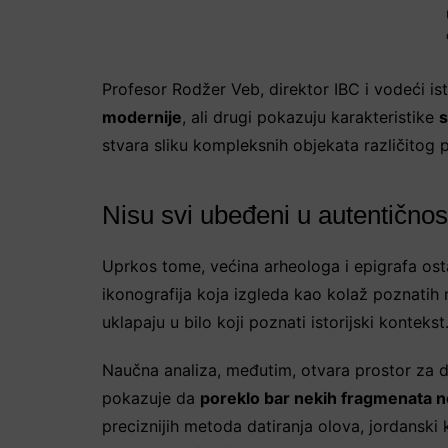
Profesor Rodžer Veb, direktor IBC i vodeći is
modernije
, ali drugi pokazuju karakteristike
s
stvara sliku kompleksnih objekata različitog 
Nisu svi ubeđeni u autentično
Uprkos tome, većina arheologa i epigrafa ost
ikonografija koja izgleda kao kolaž poznatih 
uklapaju u bilo koji poznati istorijski konteks
Naučna analiza, međutim, otvara prostor za da
pokazuje da
poreklo bar nekih fragmenata n
preciznijih metoda datiranja olova, jordanski 