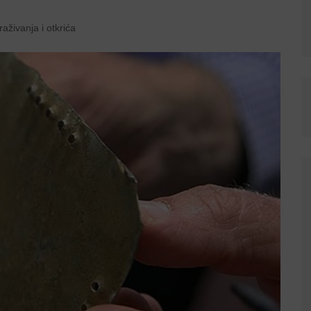
traživanja i otkrića