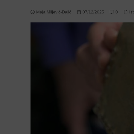
Maja Miljević-Đajić
07/12/2025
0
Is