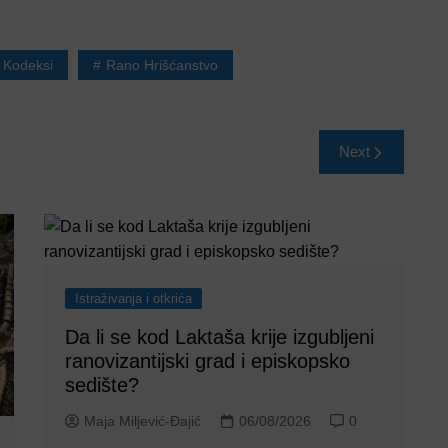
 Kodeksi
Rano Hrišćanstvo
Next
Istraživanja i otkrića
Da li se kod Laktaša krije izgubljeni
ranovizantijski grad i episkopsko
sedište?
Maja Miljević-Đajić
06/08/2026
0