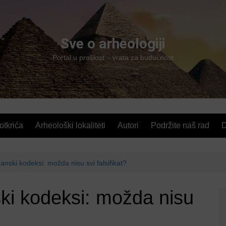
Sve o arheologiji
Portal u prošlost – vrata za budućnost
 otkrića
Arheološki lokaliteti
Autori
Podržite naš rad
D
anski kodeksi: možda nisu svi falsifikat?
ski kodeksi: možda nisu