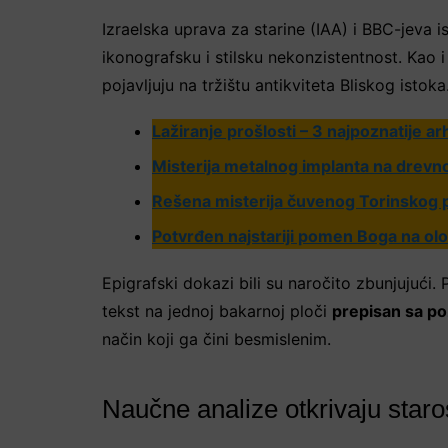
Izraelska uprava za starine (IAA) i BBC-jeva 
ikonografsku i stilsku nekonzistentnost. Kao i
pojavljuju na tržištu antikviteta Bliskog istoka
Lažiranje prošlosti – 3 najpoznatije a
Misterija metalnog implanta na drevnoj 
Rešena misterija čuvenog Torinskog 
Potvrđen najstariji pomen Boga na olo
Epigrafski dokazi bili su naročito zbunjujući
tekst na jednoj bakarnoj ploči
prepisan sa po
način koji ga čini besmislenim.
Naučne analize otkrivaju star