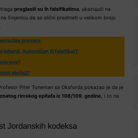
istraga
proglasili su ih falsifikatima
, ukazujući na
 na činjenicu da se slični predmeti u velikom broju
.
rheološke prevare
lobanji: Autentičan ili falsifikat?
pokrova?
vnoj pločici?
. Profesor Piter Toneman sa Oksforda pokazao je da je
znatog rimskog epitafa iz 108/109. godine,
i to na
ost Jordanskih kodeksa