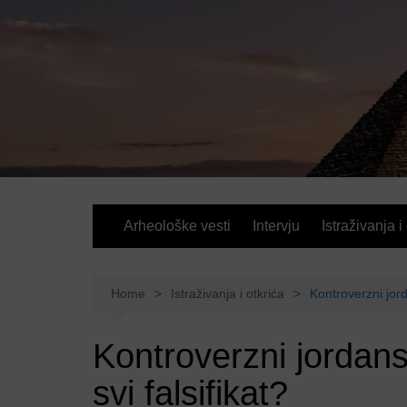
Skip
to
content
Arheološke vesti
Intervju
Istraživanja i
Home
Istraživanja i otkrića
Kontroverzni jord
Kontroverzni jordan
svi falsifikat?