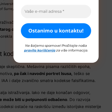
University
of Surrey)
traživač, naglašava da
neki delovi izgledaju
tarog olova
koje nije jednostavno replicirati. To
porekla ili naknadno kombinovanih materijala.
Ne šaljemo spamove! Pročitajte naša
pravila korišćenja
za više informacija.
st kodeksa
aje skeptična. Mešavina pisama različitih epoha,
motiva,
pa čak i navodni portret Isusa,
teško se
t. IAA i dalje zvanično smatra kodekse falsifikatima.
lja istraživanja. Iako ne daje konačan odgovor,
e može biti u potpunosti odbačeno
. Do razvoja
kodeksi ostaće na raskršću između istorijske misterije