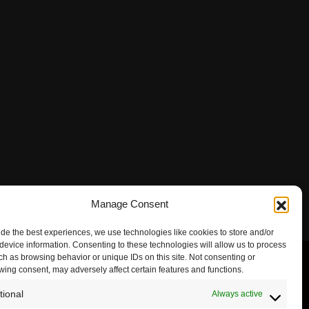
Manage Consent
ide the best experiences, we use technologies like cookies to store and/or
device information. Consenting to these technologies will allow us to process
ch as browsing behavior or unique IDs on this site. Not consenting or
wing consent, may adversely affect certain features and functions.
tional
Always active