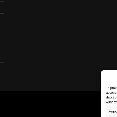
To prov
access 
data su
withdra
Func