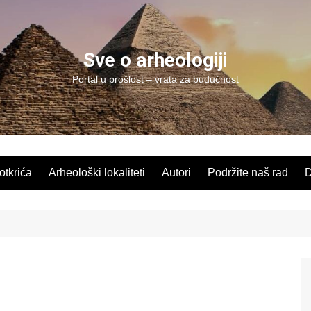
Sve o arheologiji
Portal u prošlost – vrata za budućnost
 otkrića
Arheološki lokaliteti
Autori
Podržite naš rad
D