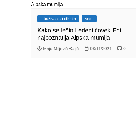
Istraživanja i otkrića
Vesti
Kako se lečio Ledeni čovek-Eci
najpoznatija Alpska mumija
Maja Miljević-Đajić
08/11/2021
0