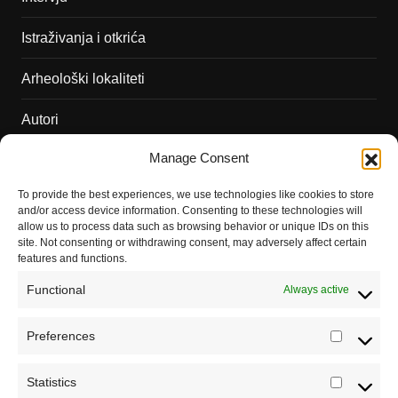
Istraživanja i otkrića
Arheološki lokaliteti
Autori
Manage Consent
Podržite naš rad
To provide the best experiences, we use technologies like cookies to store
Dešavanja
and/or access device information. Consenting to these technologies will
allow us to process data such as browsing behavior or unique IDs on this
Kontakt
site. Not consenting or withdrawing consent, may adversely affect certain
features and functions.
Misija sajta Sve o arheologiji
Functional
Always active
O autoru sajta
Preferences
Prefere
Pravila korišćenja
Impressum
Statistics
Statistic