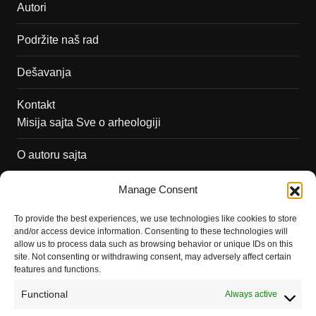
Autori
Podržite naš rad
Dešavanja
Kontakt
Misija sajta Sve o arheologiji
O autoru sajta
Pravila korišćenja
Manage Consent
Impressum
To provide the best experiences, we use technologies like cookies to store
and/or access device information. Consenting to these technologies will
Saradnja
allow us to process data such as browsing behavior or unique IDs on this
site. Not consenting or withdrawing consent, may adversely affect certain
features and functions.
Functional
Always active