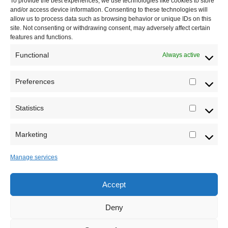
To provide the best experiences, we use technologies like cookies to store
and/or access device information. Consenting to these technologies will
Saradnja
allow us to process data such as browsing behavior or unique IDs on this
site. Not consenting or withdrawing consent, may adversely affect certain
features and functions.
Functional
Always active
Preferences
Prefere
Statistics
Statistic
Marketing
Marketi
Manage services
Accept
Sva prava zadržava Sve o arheologiji 2019-2026
Deny