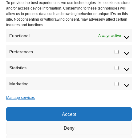
To provide the best experiences, we use technologies like cookies to store
and/or access device information. Consenting to these technologies will
Saradnja
allow us to process data such as browsing behavior or unique IDs on this
site. Not consenting or withdrawing consent, may adversely affect certain
features and functions.
Functional
Always active
Preferences
Prefere
Statistics
Statistic
Marketing
Marketi
Manage services
Accept
Sva prava zadržava Sve o arheologiji 2019-2026
Deny