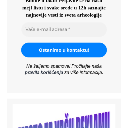
Budite u toku!
Prijavite se na našu
mejl listu i svake srede u 12h saznajte
najnovije vesti iz sveta arheologije
Ne šaljemo spamove! Pročitajte naša
pravila korišćenja
za više informacija.