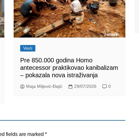
Vesti
Pre 850.000 godina Homo
antecessor praktikovao kanibalizam
– pokazala nova istraživanja
Maja Miljević-Đajić
29/07/2026
0
ed fields are marked
*