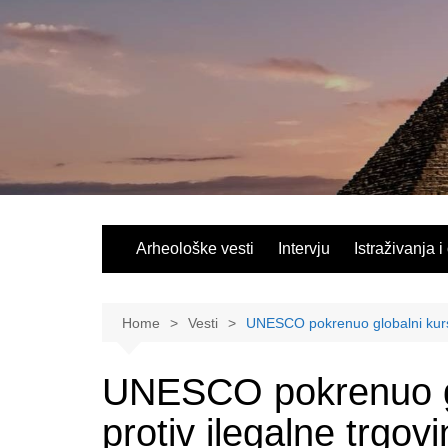
Skip
to
content
Arheološke vesti
Intervju
Istraživanja i
Home
Vesti
UNESCO pokrenuo globalni kurs 
UNESCO pokrenuo gl
protiv ilegalne trgov