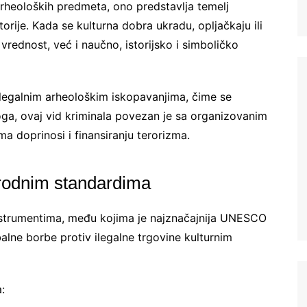
arheoloških predmeta, ono predstavlja temelj
torije. Kada se kulturna dobra ukradu, opljačkaju ili
vrednost, već i naučno, istorijsko i simboličko
elegalnim arheološkim iskopavanjima, čime se
ga, ovaj vid kriminala povezan je sa organizovanim
a doprinosi i finansiranju terorizma.
odnim standardima
nstrumentima, među kojima je najznačajnija UNESCO
alne borbe protiv ilegalne trgovine kulturnim
: