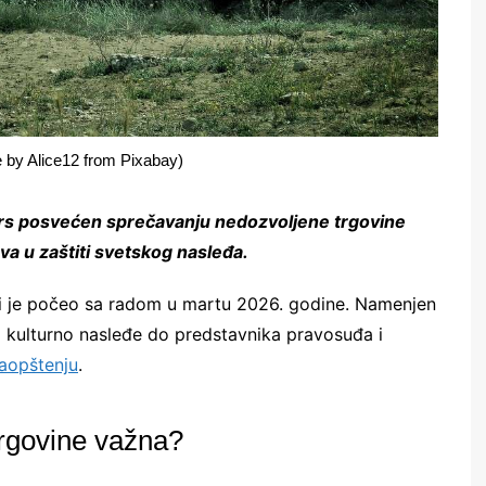
e by Alice12 from Pixabay)
urs posvećen sprečavanju nedozvoljene trgovine
va u zaštiti svetskog nasleđa.
i je počeo sa radom u martu 2026. godine. Namenjen
a kulturno nasleđe do predstavnika pravosuđa i
aopštenju
.
 trgovine važna?