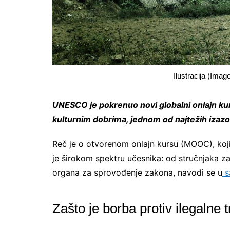
Ilustracija (Imag
UNESCO je pokrenuo novi globalni onlajn k
kulturnim dobrima, jednom od najtežih izazo
Reč je o otvorenom onlajn kursu (MOOC), koj
je širokom spektru učesnika: od stručnjaka z
organa za sprovođenje zakona, navodi se u
s
Zašto je borba protiv ilegalne