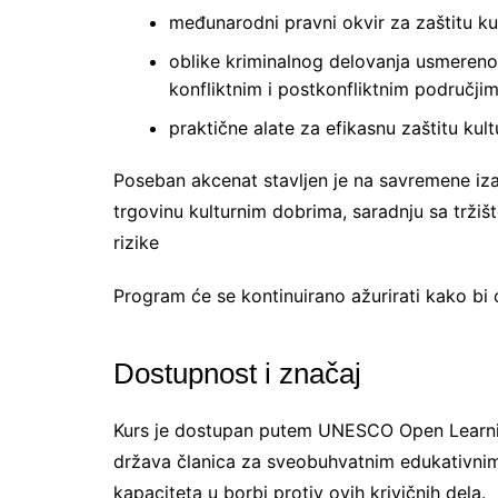
međunarodni pravni okvir za zaštitu ku
oblike kriminalnog delovanja usmereno
konfliktnim i postkonfliktnim područji
praktične alate za efikasnu zaštitu kul
Poseban akcenat stavljen je na savremene izaz
trgovinu kulturnim dobrima, saradnju sa trži
rizike
Program će se kontinuirano ažurirati kako bi 
Dostupnost i značaj
Kurs je dostupan putem UNESCO Open Learnin
država članica za sveobuhvatnim edukativnim 
kapaciteta u borbi protiv ovih krivičnih dela.