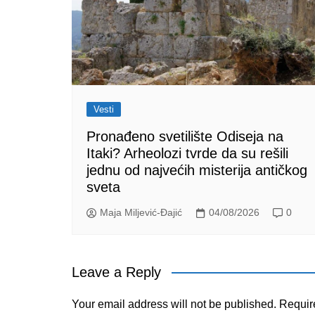
Vesti
Pronađeno svetilište Odiseja na
Itaki? Arheolozi tvrde da su rešili
jednu od najvećih misterija antičkog
sveta
Maja Miljević-Đajić
04/08/2026
0
Leave a Reply
Your email address will not be published.
Requir