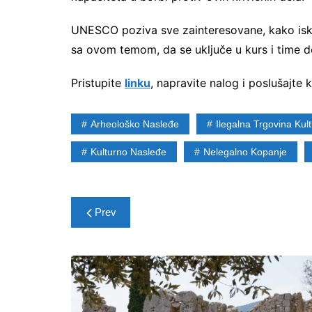
UNESCO poziva sve zainteresovane, kako iskus
sa ovom temom, da se uključe u kurs i time d
Pristupite
linku
, napravite nalog i poslušajte 
Arheološko Nasleđe
Ilegalna Trgovina Ku
Kulturno Nasleđe
Nelegalno Kopanje
Post
Prev
navigation