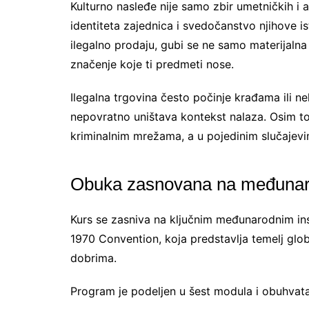
Kulturno nasleđe nije samo zbir umetničkih i 
identiteta zajednica i svedočanstvo njihove is
ilegalno prodaju, gubi se ne samo materijalna 
značenje koje ti predmeti nose.
Ilegalna trgovina često počinje krađama ili n
nepovratno uništava kontekst nalaza. Osim to
kriminalnim mrežama, a u pojedinim slučajevim
Obuka zasnovana na međunar
Kurs se zasniva na ključnim međunarodnim i
1970 Convention, koja predstavlja temelj glob
dobrima.
Program je podeljen u šest modula i obuhvata