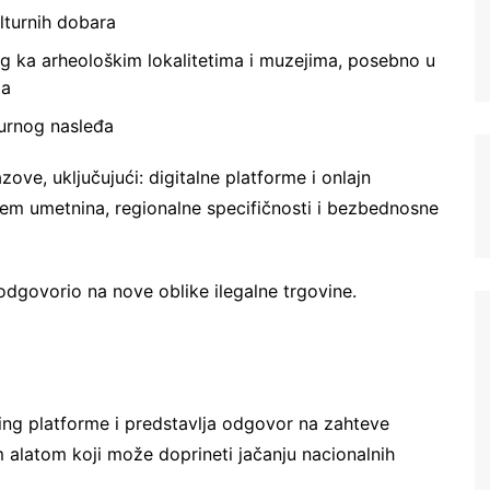
lturnih dobara
g ka arheološkim lokalitetima i muzejima, posebno u
ma
turnog nasleđa
ove, uključujući: digitalne platforme i onlajn
štem umetnina, regionalne specifičnosti i bezbednosne
Registrujte se na Sve o
odgovorio na nove oblike ilegalne trgovine.
arheologiji
Budite u toku!
Prijavite se na našu
mejl listu i svake srede u 12h
g platforme i predstavlja odgovor na zahteve
saznajte najnovije vesti iz sveta
alatom koji može doprineti jačanju nacionalnih
arheologije