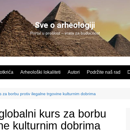
Sve o arheologiji
Portal u prošlost – vrata za budućnost
 otkrića
Arheološki lokaliteti
Autori
Podržite naš rad
D
za borbu protiv ilegalne trgovine kulturnim dobrima
obalni kurs za borbu
ine kulturnim dobrima