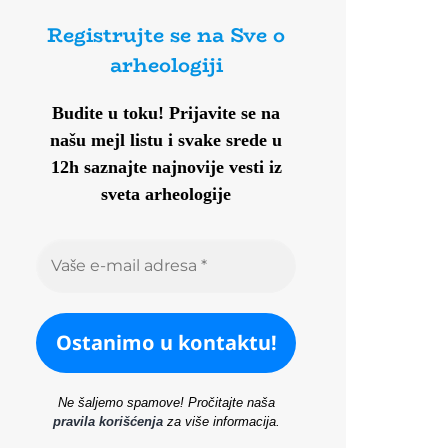
Registrujte se na Sve o
arheologiji
Budite u toku!
Prijavite se na
našu mejl listu i svake srede u
12h saznajte najnovije vesti iz
sveta arheologije
Ne šaljemo spamove! Pročitajte naša
pravila korišćenja
za više informacija.