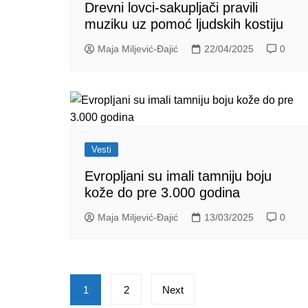
Drevni lovci-sakupljači pravili
muziku uz pomoć ljudskih kostiju
Maja Miljević-Đajić
22/04/2025
0
Vesti
Evropljani su imali tamniju boju
kože do pre 3.000 godina
Maja Miljević-Đajić
13/03/2025
0
Posts
1
2
Next