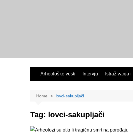
Skip
to
content
Arheološke vesti
Intervju
Istraživanja i
Home
lovci-sakupljači
Tag:
lovci-sakupljači