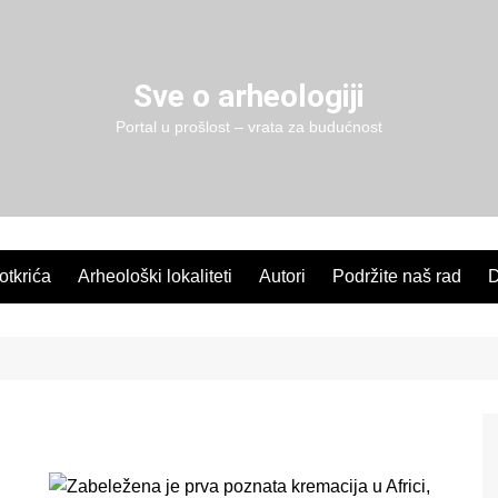
Sve o arheologiji
Portal u prošlost – vrata za budućnost
 otkrića
Arheološki lokaliteti
Autori
Podržite naš rad
D