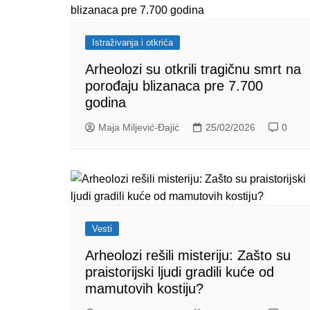
Istraživanja i otkrića
Arheolozi su otkrili tragičnu smrt na
porođaju blizanaca pre 7.700
godina
Maja Miljević-Đajić
25/02/2026
0
Vesti
Arheolozi rešili misteriju: Zašto su
praistorijski ljudi gradili kuće od
mamutovih kostiju?