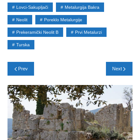
Lovci-Sakupljači
Metalurgija Bakra
Neolit
Poreklo Metalurgije
Prekeramički Neolit B
Prvi Metalurzi
Turska
Post
Prev
Next
navigation