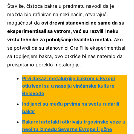
Štaviše, čistoća bakra u predmetu navodi da je
možda bio rafiniran na neki način, otvarajući
mogućnost da
ovi drevni stanovnici ne samo da su
eksperimentisali sa vatrom, već su razvili i neku
vrstu tehnike za poboljšanje kvaliteta metala.
Ako
se potvrdi da su stanovnici Gre Fille eksperimentisali
sa topljenjem bakra, ovo otkriće bi nas nateralo da
preispitamo poreklo metalurgije.
Prvi dokazi metalurgije bakrom u Evropi
otkriveni su u naselju vinčanske kulture
Belovode
Indijanci su među prvima na svetu rudarili
bakar
Bakarni artefakti otkrivaju trgovinske veze u
neolitu između Severne Evrope i južne