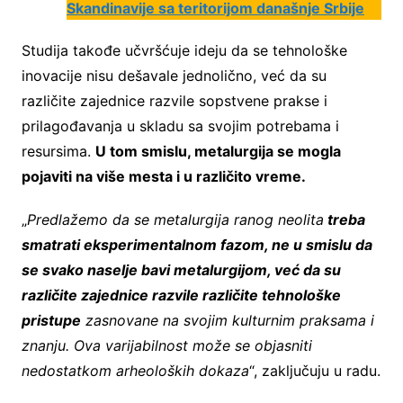
Skandinavije sa teritorijom današnje Srbije
Studija takođe učvršćuje ideju da se tehnološke
inovacije nisu dešavale jednolično, već da su
različite zajednice razvile sopstvene prakse i
prilagođavanja u skladu sa svojim potrebama i
resursima.
U tom smislu, metalurgija se mogla
pojaviti na više mesta i u različito vreme.
„
Predlažemo da se metalurgija ranog neolita
treba
smatrati eksperimentalnom fazom, ne u smislu da
se svako naselje bavi metalurgijom, već da su
različite zajednice razvile različite tehnološke
pristupe
zasnovane na svojim kulturnim praksama i
znanju. Ova varijabilnost može se objasniti
nedostatkom arheoloških dokaza
“, zaključuju u radu.