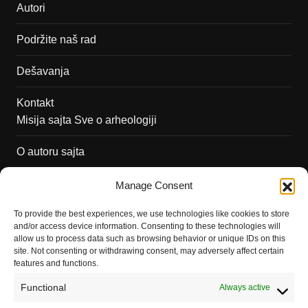
Autori
Podržite naš rad
Dešavanja
Kontakt
Misija sajta Sve o arheologiji
O autoru sajta
Pravila korišćenja
Manage Consent
Impressum
To provide the best experiences, we use technologies like cookies to store
and/or access device information. Consenting to these technologies will
Saradnja
allow us to process data such as browsing behavior or unique IDs on this
site. Not consenting or withdrawing consent, may adversely affect certain
features and functions.
Functional
Always active