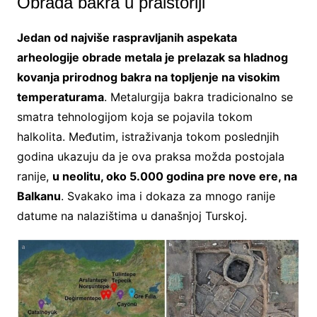
Obrada bakra u praistoriji
Jedan od najviše raspravljanih aspekata
arheologije obrade metala je prelazak sa hladnog
kovanja prirodnog bakra na topljenje na visokim
temperaturama
. Metalurgija bakra tradicionalno se
smatra tehnologijom koja se pojavila tokom
halkolita. Međutim, istraživanja tokom poslednjih
godina ukazuju da je ova praksa možda postojala
ranije,
u neolitu, oko 5.000 godina pre nove ere, na
Balkanu
. Svakako ima i dokaza za mnogo ranije
datume na nalazištima u današnjoj Turskoj.