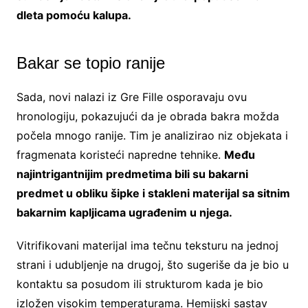
dleta pomoću kalupa.
Bakar se topio ranije
Sada, novi nalazi iz Gre Fille osporavaju ovu
hronologiju, pokazujući da je obrada bakra možda
počela mnogo ranije. Tim je analizirao niz objekata i
fragmenata koristeći napredne tehnike.
Među
najintrigantnijim predmetima bili su bakarni
predmet u obliku šipke i stakleni materijal sa sitnim
bakarnim kapljicama ugrađenim u njega.
Vitrifikovani materijal ima tečnu teksturu na jednoj
strani i udubljenje na drugoj, što sugeriše da je bio u
kontaktu sa posudom ili strukturom kada je bio
izložen visokim temperaturama. Hemijski sastav