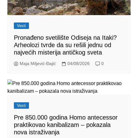
Vesti
Pronađeno svetilište Odiseja na Itaki?
Arheolozi tvrde da su rešili jednu od
najvećih misterija antičkog sveta
Maja Miljević-Đajić
04/08/2026
0
Vesti
Pre 850.000 godina Homo antecessor
praktikovao kanibalizam – pokazala
nova istraživanja