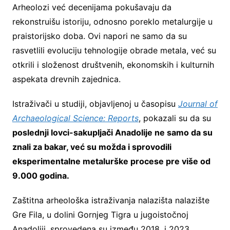
Arheolozi već decenijama pokušavaju da
rekonstruišu istoriju, odnosno poreklo metalurgije u
praistorijsko doba. Ovi napori ne samo da su
rasvetlili evoluciju tehnologije obrade metala, već su
otkrili i složenost društvenih, ekonomskih i kulturnih
aspekata drevnih zajednica.
Istraživači u studiji, objavljenoj u časopisu
Journal of
Archaeological Science: Reports
, pokazali su da su
poslednji lovci-sakupljači Anadolije ne samo da su
znali za bakar, već su možda i sprovodili
eksperimentalne metalurške procese pre više od
9.000 godina.
Zaštitna arheološka istraživanja nalazišta nalazište
Gre Fila, u dolini Gornjeg Tigra u jugoistočnoj
Anadoliji, sprovedena su između 2018. i 2023.