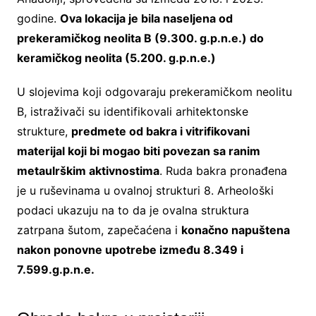
godine.
Ova lokacija je bila naseljena od
prekeramičkog neolita B (9.300. g.p.n.e.) do
keramičkog neolita (5.200. g.p.n.e.)
U slojevima koji odgovaraju prekeramičkom neolitu
B, istraživači su identifikovali arhitektonske
strukture,
predmete od bakra i vitrifikovani
materijal koji bi mogao biti povezan sa ranim
metaulrškim aktivnostima
. Ruda bakra pronađena
je u ruševinama u ovalnoj strukturi 8. Arheološki
podaci ukazuju na to da je ovalna struktura
zatrpana šutom, zapečaćena i
konačno napuštena
nakon ponovne upotrebe između 8.349 i
7.599.g.p.n.e.