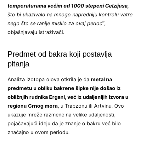
temperaturama većim od 1000 stepeni Celzijusa,
što bi ukazivalo na mnogo napredniju kontrolu vatre
nego što se ranije mislilo za ovaj period
“,
objašnjavaju istraživači.
Predmet od bakra koji postavlja
pitanja
Analiza izotopa olova otkrila je da
metal na
predmetu u obliku bakrene šipke nije došao iz
obližnjih rudnika Ergani, već iz udaljenijih izvora u
regionu Crnog mora
, u Trabzonu ili Artvinu. Ovo
ukazuje mreže razmene na velike udaljenosti,
pojačavajući ideju da je znanje o bakru već bilo
značajno u ovom periodu.