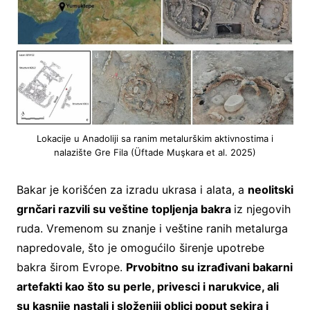
Lokacije u Anadoliji sa ranim metalurškim aktivnostima i
nalazište Gre Fila (Üftade Muşkara et al. 2025)
Bakar je korišćen za izradu ukrasa i alata, a
neolitski
grnčari razvili su veštine topljenja bakra
iz njegovih
ruda. Vremenom su znanje i veštine ranih metalurga
napredovale, što je omogućilo širenje upotrebe
bakra širom Evrope.
Prvobitno su izrađivani bakarni
artefakti kao što su perle, privesci i narukvice, ali
su kasnije nastali i složeniji oblici poput sekira i