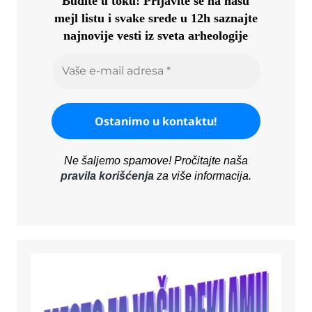
Budite u toku!
Prijavite se na našu
mejl listu i svake srede u 12h saznajte
najnovije vesti iz sveta arheologije
Ne šaljemo spamove! Pročitajte naša
pravila korišćenja
za više informacija.