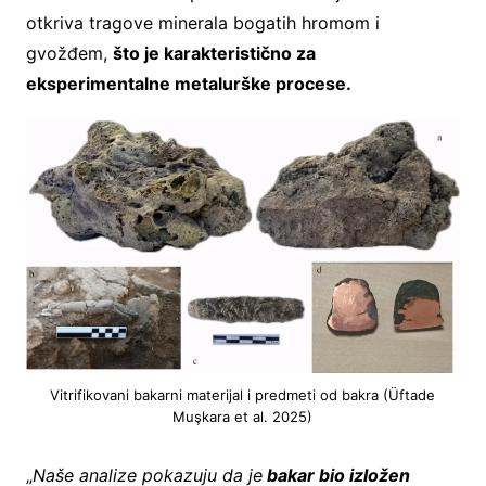
otkriva tragove minerala bogatih hromom i
gvožđem,
što je karakteristično za
eksperimentalne metalurške procese.
Vitrifikovani bakarni materijal i predmeti od bakra (Üftade
Muşkara et al. 2025)
„
Naše analize pokazuju da je
bakar bio izložen