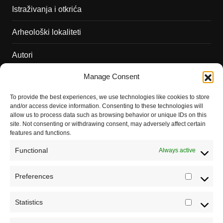
Istraživanja i otkrića
Arheološki lokaliteti
Autori
Manage Consent
Podržite naš rad
To provide the best experiences, we use technologies like cookies to store
Dešavanja
and/or access device information. Consenting to these technologies will
allow us to process data such as browsing behavior or unique IDs on this
Kontakt
site. Not consenting or withdrawing consent, may adversely affect certain
features and functions.
Misija sajta Sve o arheologiji
Functional
Always active
O autoru sajta
Preferences
Prefere
Pravila korišćenja
Impressum
Statistics
Statistic
Saradnja