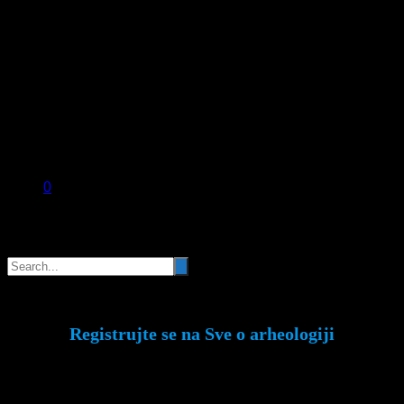
0
Pretraga
Registrujte se na Sve o arheologiji
Budite u toku!
Prijavite se na našu mejl listu i
svake srede u 12h saznajte najnovije vesti iz