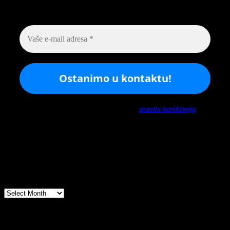
sveta arheologije
Ne šaljemo spamove! Pročitajte naša
pravila korišćenja
za
više informacija.
Arhiva
Arhiva
Prijatelji sajta