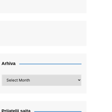
Arhiva
Arhiva
Prijatelji sajta