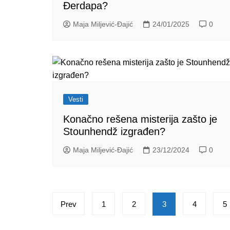
Đerdapa?
Maja Miljević-Đajić
24/01/2025
0
Vesti
Konačno rešena misterija zašto je
Stounhendž izgrađen?
Maja Miljević-Đajić
23/12/2024
0
Posts
Prev
1
2
3
4
5
pagination