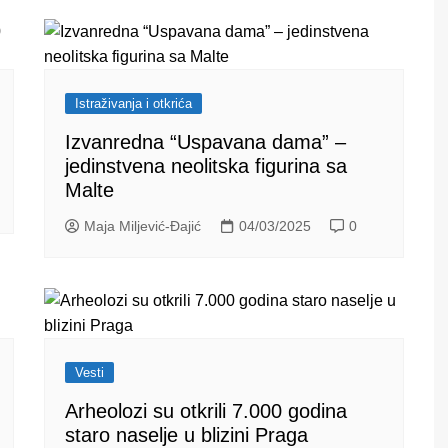
Istraživanja i otkrića
Izvanredna “Uspavana dama” –
jedinstvena neolitska figurina sa
Malte
Maja Miljević-Đajić
04/03/2025
0
Vesti
Arheolozi su otkrili 7.000 godina
staro naselje u blizini Praga