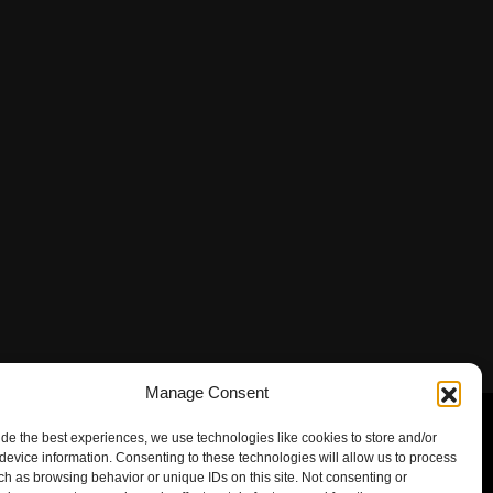
Manage Consent
ide the best experiences, we use technologies like cookies to store and/or
device information. Consenting to these technologies will allow us to process
ch as browsing behavior or unique IDs on this site. Not consenting or