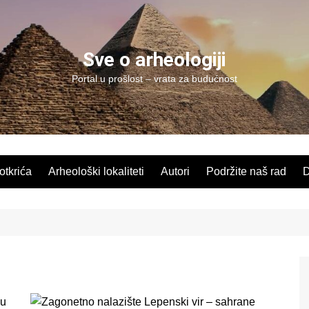
Sve o arheologiji
Portal u prošlost – vrata za budućnost
 otkrića
Arheološki lokaliteti
Autori
Podržite naš rad
D