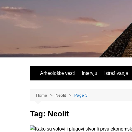
Skip
to
content
Arheološke vesti
Intervju
Istraživanja i
Home
Neolit
Page 3
Tag:
Neolit