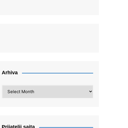
Arhiva
Arhiva
Prijatelji sajta