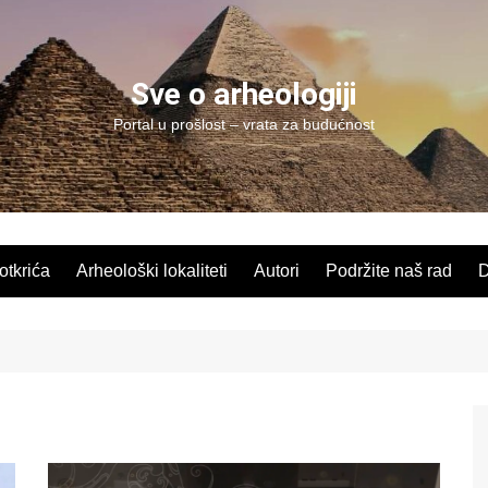
Sve o arheologiji
Portal u prošlost – vrata za budućnost
 otkrića
Arheološki lokaliteti
Autori
Podržite naš rad
D