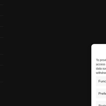
To prov
access 
data su
withdra
Func
Pref
Stati