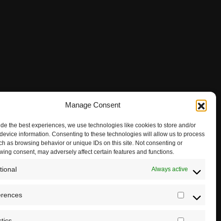
Manage Consent
ide the best experiences, we use technologies like cookies to store and/or
device information. Consenting to these technologies will allow us to process
ch as browsing behavior or unique IDs on this site. Not consenting or
wing consent, may adversely affect certain features and functions.
tional
Always active
erences
Preferenc
stics