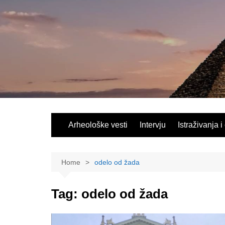
Skip
to
content
Arheološke vesti
Intervju
Istraživanja i
Home
odelo od žada
Tag:
odelo od žada