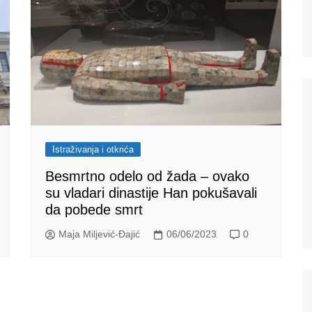
Istraživanja i otkrića
Besmrtno odelo od žada – ovako
su vladari dinastije Han pokušavali
da pobede smrt
Maja Miljević-Đajić
06/06/2023
0