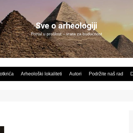
Sve o arheologiji
Portal u prošlost – vrata za budućnost
 otkrića
Arheološki lokaliteti
Autori
Podržite naš rad
D