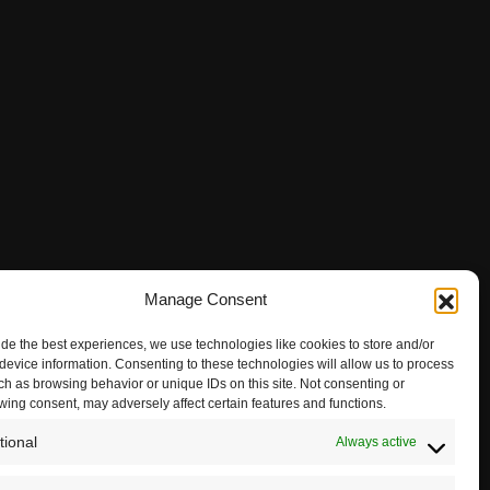
Manage Consent
ide the best experiences, we use technologies like cookies to store and/or
device information. Consenting to these technologies will allow us to process
ch as browsing behavior or unique IDs on this site. Not consenting or
wing consent, may adversely affect certain features and functions.
tional
Always active