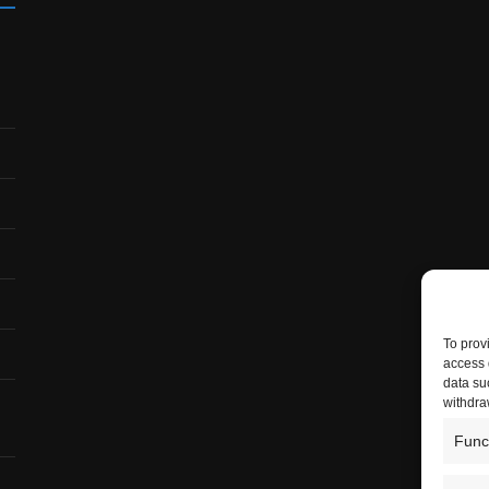
To prov
access 
data su
withdra
Func