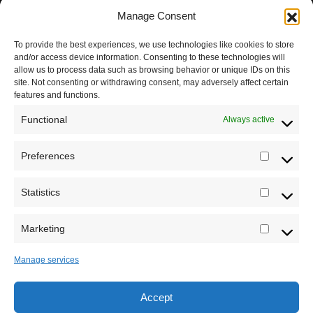
Pravila korišćenja
Manage Consent
Impressum
To provide the best experiences, we use technologies like cookies to store
and/or access device information. Consenting to these technologies will
Saradnja
allow us to process data such as browsing behavior or unique IDs on this
site. Not consenting or withdrawing consent, may adversely affect certain
features and functions.
Functional
Always active
Preferences
Prefere
Statistics
Statistic
Marketing
Marketi
Manage services
Accept
Sva prava zadržava Sve o arheologiji 2019-2026