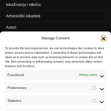
Istraživanja i otkrića
Arheološki lokaliteti
Autori
Manage Consent
Podržite naš rad
To provide the best experiences, we use technologies like cookies to store
Dešavanja
and/or access device information. Consenting to these technologies will
allow us to process data such as browsing behavior or unique IDs on this
Kontakt
site. Not consenting or withdrawing consent, may adversely affect certain
features and functions.
Misija sajta Sve o arheologiji
Functional
Always active
O autoru sajta
Preferences
Prefere
Pravila korišćenja
Impressum
Statistics
Statistic
Saradnja