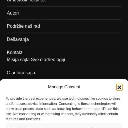
Autori
Podržite naš rad
Dešavanja
Kontakt
Misija sajta Sve o arheologiji
O autoru sajta
Pravila korišćenja
Manage Consent
Impressum
To provide the best experiences, we use technologies like cookies to store
and/or access device information. Consenting to these technologies will
Saradnja
allow us to process data such as browsing behavior or unique IDs on this
site. Not consenting or withdrawing consent, may adversely affect certain
features and functions.