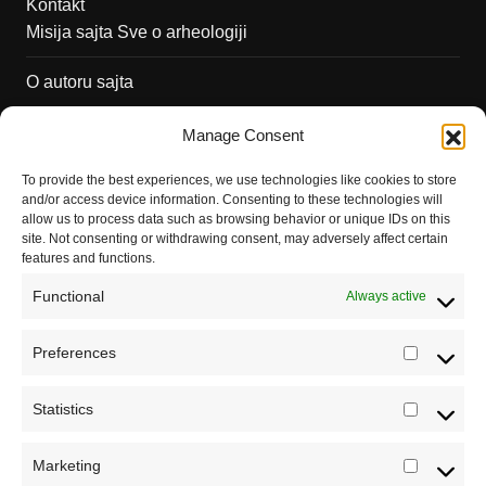
Kontakt
Misija sajta Sve o arheologiji
O autoru sajta
Pravila korišćenja
Manage Consent
Impressum
To provide the best experiences, we use technologies like cookies to store
and/or access device information. Consenting to these technologies will
Saradnja
allow us to process data such as browsing behavior or unique IDs on this
site. Not consenting or withdrawing consent, may adversely affect certain
features and functions.
Functional
Always active
Preferences
Prefere
Statistics
Statistic
Marketing
Marketi