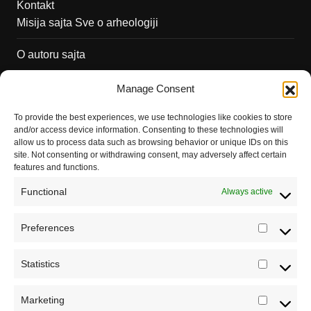
Kontakt
Misija sajta Sve o arheologiji
O autoru sajta
Pravila korišćenja
Manage Consent
Impressum
To provide the best experiences, we use technologies like cookies to store
and/or access device information. Consenting to these technologies will
Saradnja
allow us to process data such as browsing behavior or unique IDs on this
site. Not consenting or withdrawing consent, may adversely affect certain
features and functions.
Functional
Always active
Preferences
Prefere
Statistics
Statistic
Marketing
Marketi