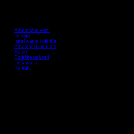
Arheološke vesti
Intervju
Istraživanja i otkrića
Arheološki lokaliteti
Autori
Podržite naš rad
Dešavanja
Kontakt