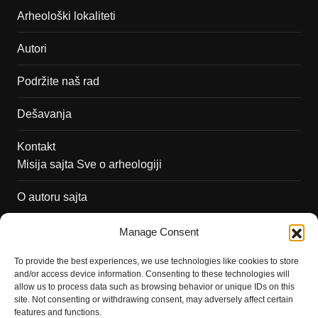
Arheološki lokaliteti
Autori
Podržite naš rad
Dešavanja
Kontakt
Misija sajta Sve o arheologiji
O autoru sajta
Pravila korišćenja
Manage Consent
Impressum
To provide the best experiences, we use technologies like cookies to store
and/or access device information. Consenting to these technologies will
Saradnja
allow us to process data such as browsing behavior or unique IDs on this
site. Not consenting or withdrawing consent, may adversely affect certain
features and functions.