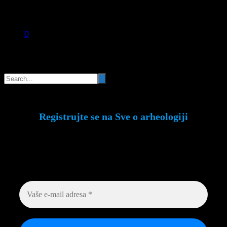
0
Pretraga
Registrujte se na Sve o arheologiji
Budite u toku!
Prijavite se na našu mejl listu i
svake srede u 12h saznajte najnovije vesti iz
sveta arheologije