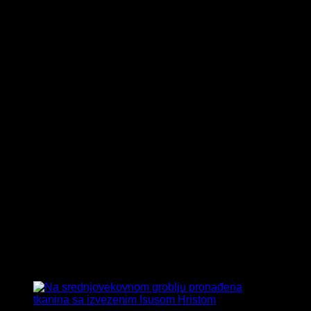
Tag:
srednjovekovno groblje