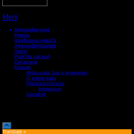
Meni
Arheološke vesti
Intervju
Istraživanja i otkrića
Arheološki lokaliteti
Autori
Podržite naš rad
Dešavanja
Kontakt
Misija sajta Sve o arheologiji
O autoru sajta
Pravila korišćenja
Impressum
Saradnja
Sva prava zadržava Sve o arheologiji 2019-2026
Translate »