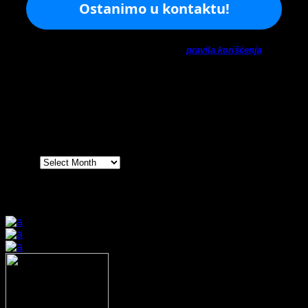
Ne šaljemo spamove! Pročitajte naša
pravila korišćenja
za
više informacija.
Arhiva
Arhiva
Prijatelji sajta