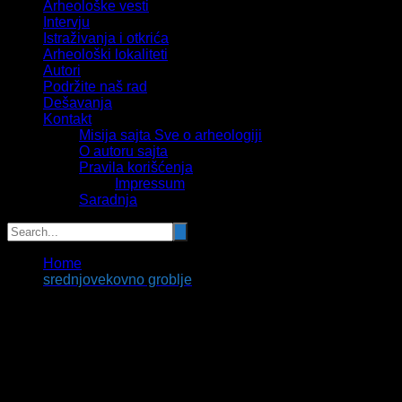
Arheološke vesti
Intervju
Istraživanja i otkrića
Arheološki lokaliteti
Autori
Podržite naš rad
Dešavanja
Kontakt
Misija sajta Sve o arheologiji
O autoru sajta
Pravila korišćenja
Impressum
Saradnja
Home
srednjovekovno groblje