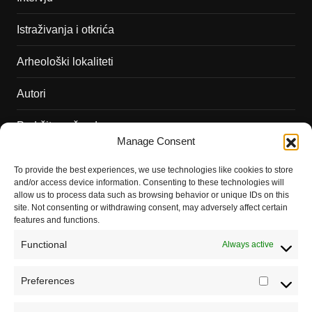
Istraživanja i otkrića
Arheološki lokaliteti
Autori
Podržite naš rad
Manage Consent
Dešavanja
To provide the best experiences, we use technologies like cookies to store
and/or access device information. Consenting to these technologies will
Kontakt
allow us to process data such as browsing behavior or unique IDs on this
Misija sajta Sve o arheologiji
site. Not consenting or withdrawing consent, may adversely affect certain
features and functions.
O autoru sajta
Functional
Always active
Pravila korišćenja
Preferences
Prefere
Impressum