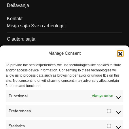
Dešavanja
Kontakt
Misija sajta Sve o arheologiji
O autoru sajta
Pravila korišćenja
Manage Consent
Impressum
To provide the best experiences, we use technologies like cookies to store
and/or access device information. Consenting to these technologies will
Saradnja
allow us to process data such as browsing behavior or unique IDs on this
site. Not consenting or withdrawing consent, may adversely affect certain
features and functions.
Functional
Always active
Preferences
Prefere
Statistics
Statistic