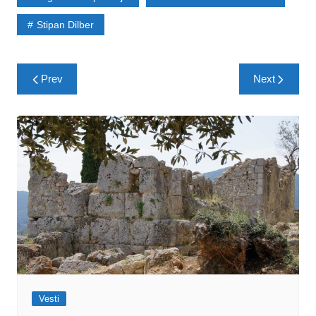
Stipan Dilber
Post
Prev
Next
navigation
Vesti