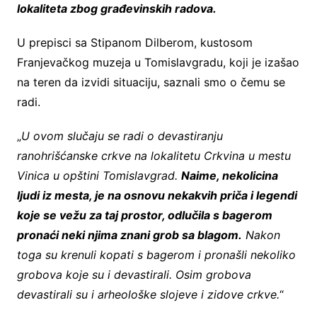
lokaliteta zbog građevinskih radova.
U prepisci sa Stipanom Dilberom, kustosom
Franjevačkog muzeja u Tomislavgradu, koji je izašao
na teren da izvidi situaciju, saznali smo o čemu se
radi.
„
U ovom slučaju se radi o devastiranju
ranohrišćanske crkve na lokalitetu Crkvina u mestu
Vinica u opštini Tomislavgrad.
Naime, nekolicina
ljudi iz mesta, je na osnovu nekakvih priča i legendi
koje se vežu za taj prostor, odlučila s bagerom
pronaći neki njima znani grob sa blagom.
Nakon
toga su krenuli kopati s bagerom i pronašli nekoliko
grobova koje su i devastirali. Osim grobova
devastirali su i arheološke slojeve i zidove crkve.
“