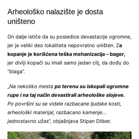
Arheološko nalazište je dosta
uništeno
On dalje ističe da su posledice devastacije ogromne,
jer je veliki deo lokaliteta nepovratno uništen. Z
a
kopanje je korišćena teška mehanizacija – bager,
jer divlji kopači su imali samo jedan cilj, da dođu do
“blaga”.
„
Na nekoliko mesta
po terenu su iskopali ogromne
rupe i na taj način devastirali arheološke slojeve.
Po površini su se videle razbacane ljudske kosti,
arheološki materijal, razbacano kamenje…
jednostavno užas
“, objašnjava Stipan Dilber.