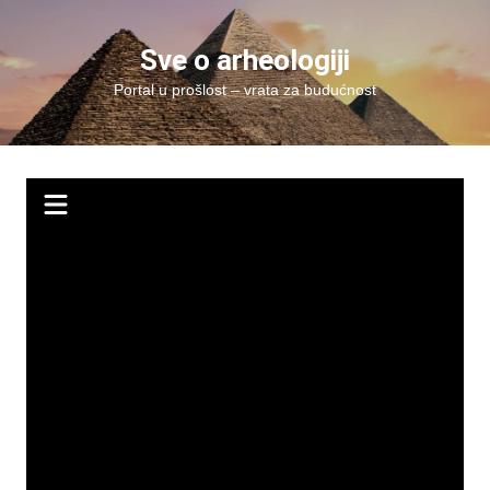
Skip
to
Sve o arheologiji
content
Portal u prošlost – vrata za budućnost