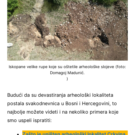
Iskopane velike rupe koje su oštetile arheološke slojeve (foto:
Domagoj Madunić.
)
Budući da su devastiranja arheološki lokaliteta
postala svakodnevnica u Bosni i Hercegovini, to
najbolje možete videti i na nekoliko primera koje
smo uspeli ispratiti:
Zašto je uništen arheološki lokalitet Crkvina