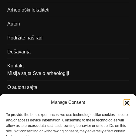
Arheološki lokaliteti
Autori
Podržite naš rad
Dešavanja
Kontakt
Misija sajta Sve o arheologiji
O autoru sajta
Pravila korišćenja
Manage Consent
Impressum
To provide the best experiences, we use technologies like cookies to store
and/or access device information. Consenting to these technologies will
Saradnja
allow us to process data such as browsing behavior or unique IDs on this
site. Not consenting or withdrawing consent, may adversely affect certain