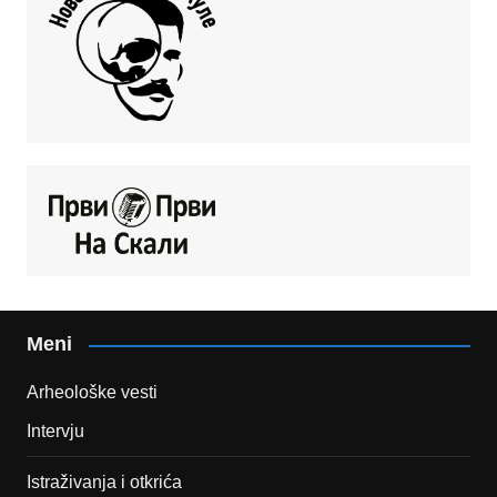
Meni
Arheološke vesti
Intervju
Istraživanja i otkrića