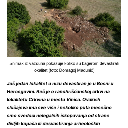
Snimak iz vazduha pokazuje koliko su bagerom devastirali
lokalitet (foto: Domagoj Madunić)
Još jedan lokalitet u nizu devastiran je u Bosni u
Hercegovini. Reč je o ranohrišćanskoj crkvi na
lokalitetu Crkvina u mestu Vinica. Ovakvih
slučajeva ima sve više i nekoliko puta mesečno
smo svedoci nelegalnih iskopavanja od strane
divljih kopača ili desvastiranja arheoloških