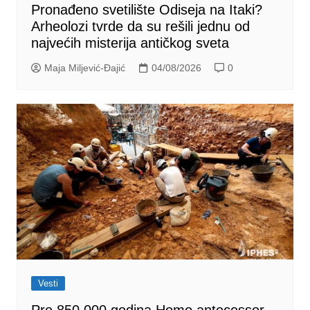
Pronađeno svetilište Odiseja na Itaki?
Arheolozi tvrde da su rešili jednu od
najvećih misterija antičkog sveta
Maja Miljević-Đajić
04/08/2026
0
Vesti