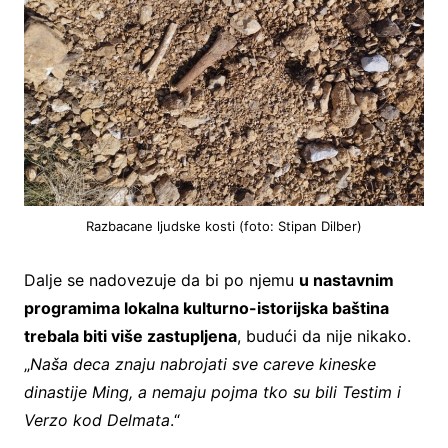
Razbacane ljudske kosti (foto: Stipan Dilber)
Dalje se nadovezuje da bi po njemu
u nastavnim
programima lokalna kulturno-istorijska baština
trebala biti više zastupljena
, budući da nije nikako.
„
Naša deca znaju nabrojati sve careve kineske
dinastije Ming, a nemaju pojma tko su bili Testim i
Verzo kod Delmata
.“