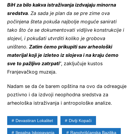
BiH za bilo kakva istraživanja izdvajaju minorna
sredstva
. Za sada je plan da se pre zime ova
počinjena šteta pokuša najbolje moguće sanirati
tako što će se dokumentovati vidljive konstrukcije i
slojevi, i pokušati utvrditi koliko je grobova
uništeno.
Zatim ćemo prikupiti sav arheološki
materijal koji je izleteo iz slojeva i na kraju ćemo
sve to pažljivo zatrpati
“, zaključuje kustos
Franjevačkog muzeja.
Nadam se da će barem opština na ovo da odreaguje
poztivno i da izdvoji neophodna sredstva za
arheološka istraživanja i antropološke analize.
Devastiran Lokalitet
Divlji Kopači
Ilegalna Iskopavanja
Ranohrišćanska Bazilika