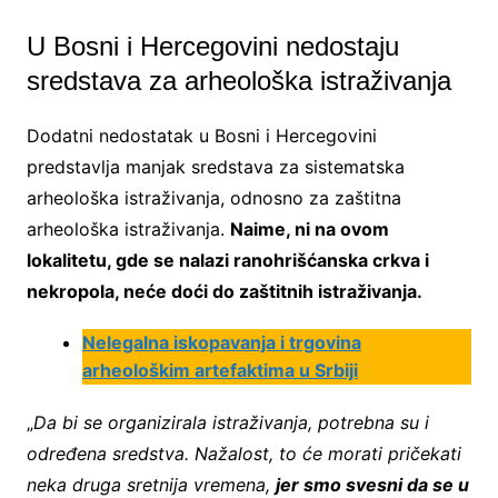
U Bosni i Hercegovini nedostaju
sredstava za arheološka istraživanja
Dodatni nedostatak u Bosni i Hercegovini
predstavlja manjak sredstava za sistematska
arheološka istraživanja, odnosno za zaštitna
arheološka istraživanja.
Naime, ni na ovom
lokalitetu, gde se nalazi ranohrišćanska crkva i
nekropola, neće doći do zaštitnih istraživanja.
Nelegalna iskopavanja i trgovina
arheološkim artefaktima u Srbiji
„
Da bi se organizirala istraživanja, potrebna su i
određena sredstva. Nažalost, to će morati pričekati
neka druga sretnija vremena,
jer smo svesni da se u