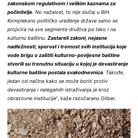
zakonskom regulativom i velikim kaznama za
počinitelje
. No nažalost, to nije slučaj u BiH.
Kompleksno političko uređenje države samo se
projicira na sve segmente društva pa tako i na
kulturnu baštinu.
Zastareli zakoni, nejasne
nadležnosti, sporost i tromost svih institucija koje
vode brigu o zaštiti kulturno-povijesne baštine
stvorili su trenutnu situaciju u kojoj je devastiranje
kulturne baštine postala svakodnevnica
. Takođe,
jedan od načina kako se može boriti protiv
devastiranja i nelegalnih istraživanja je kroz
obrazovne institucije
“, kaže razočarano Dilber.