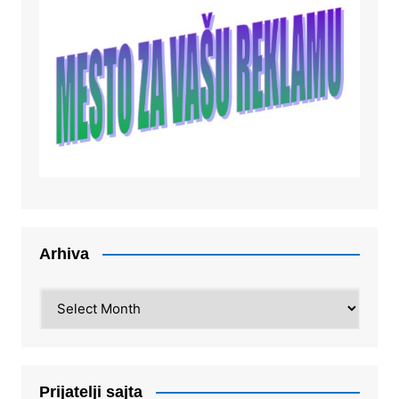
Arhiva
Arhiva
Prijatelji sajta