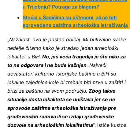
u Trijebnju? Potraga za blagom?
Stećci u Šadićima su oštećeni, ali će biti
sprovedena zaštitna arheološka istraživanja
„
Nažalost, ovo je postao običaj. Mi bukvalno svake
nedelje čitamo kako je stradao jedan arheološki
lokalitet u BiH.
No, još veća tragedija je što niko za
to ne odgovara i ne bude kažnjen
. Najveći
devastatori kulturno-istorijske baštine u BiH su
lokalne zajednice koje bi trebale biti prve u zaštiti i
brizi za baštinu na svom području.
Zbog takve
situacije dosta lokaliteta se uništava jer se ne
sprovode zaštitna arheološka istraživanja pre
građevinskih radova ili se izdaju građevinske
dozvole na arheološkim lokalitetima
“, ističe kustos.