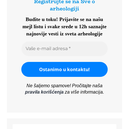
Registrujte se na Sve o
arheologiji
Budite u toku!
Prijavite se na našu
mejl listu i svake srede u 12h saznajte
najnovije vesti iz sveta arheologije
Ne šaljemo spamove! Pročitajte naša
pravila korišćenja
za više informacija.