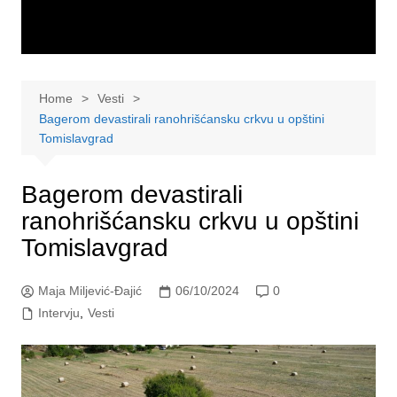
Home
Vesti
Bagerom devastirali ranohrišćansku crkvu u opštini
Tomislavgrad
Bagerom devastirali
ranohrišćansku crkvu u opštini
Tomislavgrad
Maja Miljević-Đajić
06/10/2024
0
Intervju
,
Vesti