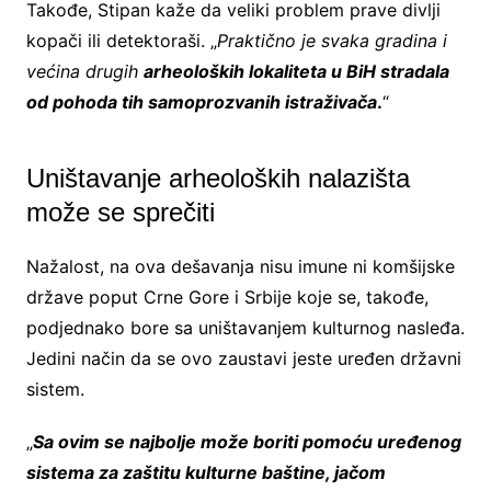
Takođe, Stipan kaže da veliki problem prave divlji
kopači ili detektoraši. „
Praktično je svaka gradina i
većina drugih
arheoloških lokaliteta u BiH stradala
od pohoda tih samoprozvanih istraživača
.
“
Uništavanje arheoloških nalazišta
može se sprečiti
Nažalost, na ova dešavanja nisu imune ni komšijske
države poput Crne Gore i Srbije koje se, takođe,
podjednako bore sa uništavanjem kulturnog nasleđa.
Jedini način da se ovo zaustavi jeste uređen državni
sistem.
„
Sa ovim se najbolje može boriti pomoću uređenog
sistema za zaštitu kulturne baštine, jačom