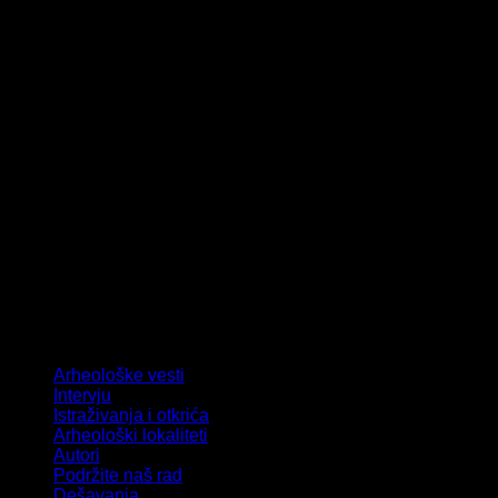
Arheološke vesti
Intervju
Istraživanja i otkrića
Arheološki lokaliteti
Autori
Podržite naš rad
Dešavanja