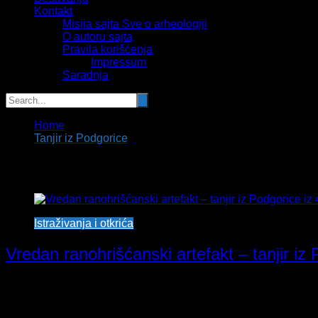
Kontakt
Misija sajta Sve o arheologiji
O autoru sajta
Pravila korišćenja
Impressum
Saradnja
Home
Tanjir iz Podgorice
Tag:
Tanjir iz Podgorice
Istraživanja i otkrića
Vredan ranohrišćanski artefakt – tanjir i