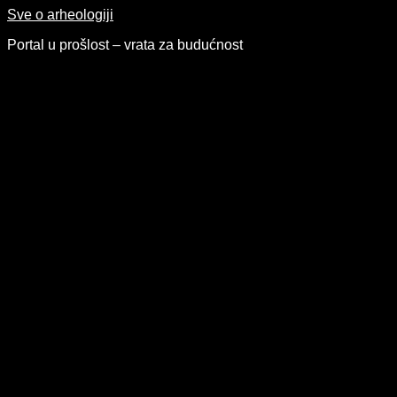
Skip
Sve o arheologiji
to
Portal u prošlost – vrata za budućnost
content