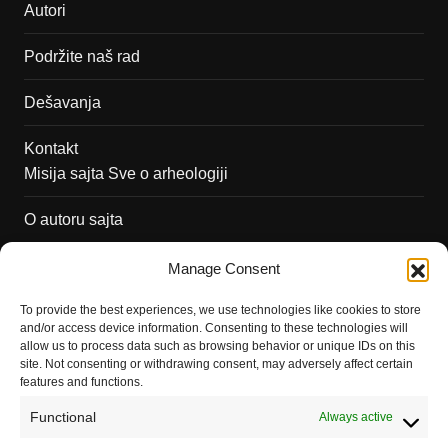
Autori
Podržite naš rad
Dešavanja
Kontakt
Misija sajta Sve o arheologiji
O autoru sajta
Pravila korišćenja
Manage Consent
Impressum
To provide the best experiences, we use technologies like cookies to store
and/or access device information. Consenting to these technologies will
Saradnja
allow us to process data such as browsing behavior or unique IDs on this
site. Not consenting or withdrawing consent, may adversely affect certain
features and functions.
Functional
Always active