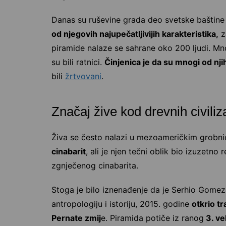
Danas su ruševine grada deo svetske baštine
od njegovih najupečatljivijih karakteristika,
z
piramide nalaze se sahrane oko 200 ljudi. Mnog
su bili ratnici.
Činjenica je da su mnogi od n
bili
žrtvovani
.
Značaj žive kod drevnih civiliz
Živa se često nalazi u mezoameričkim grobn
cinabarit
, ali je njen tečni oblik bio izuzetno 
zgnječenog cinabarita.
Stoga je bilo iznenađenje da je Serhio Gomez
antropologiju i istoriju, 2015. godine
otkrio t
Pernate zmij
e. Piramida potiče iz ranog
3. ve