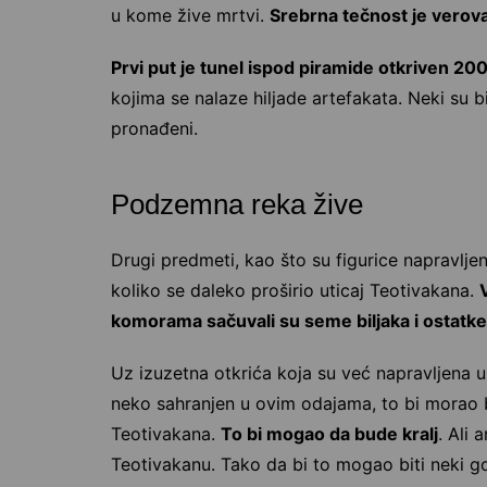
u kome žive mrtvi.
Srebrna tečnost je verova
Prvi put je tunel ispod piramide otkriven 20
kojima se nalaze hiljade artefakata. Neki su bi
pronađeni.
Podzemna reka žive
Drugi predmeti, kao što su figurice napravlj
koliko se daleko proširio uticaj Teotivakana.
komorama sačuvali su seme biljaka i ostatke 
Uz izuzetna otkrića koja su već napravljena u 
neko sahranjen u ovim odajama, to bi morao 
Teotivakana.
To bi mogao da bude kralj
. Ali 
Teotivakanu. Tako da bi to mogao biti neki gos