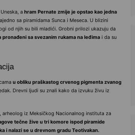
 Uneska, a
hram Pernate zmije je opstao kao jedna
ajedno sa piramidama Sunca i Meseca. U blizini
i od njih su bili mladići. Grobni prilozi ukazuju da
jih pronađeni sa svezanim rukama na leđima
i da su
acija
icama
u obliku praškastog crvenog pigmenta zvanog
redak. Drevni ljudi su znali kako da izvuku živu iz
, arheolog iz Meksičkog Nacionalnog instituta za
ragove tečne žive u tri komore ispod piramide
ka i nalazi se u drevnom gradu Teotivakan.