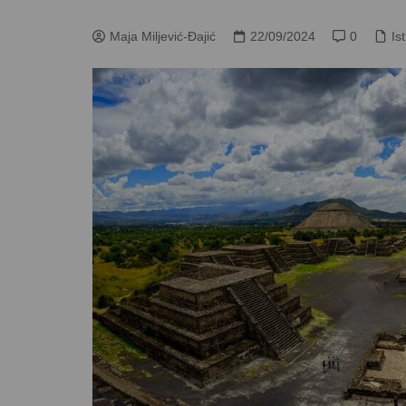
Maja Miljević-Đajić
22/09/2024
0
Is