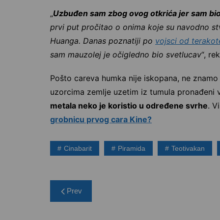
„
Uzbuđen sam zbog ovog otkrića jer sam bio
prvi put pročitao o onima koje su navodno s
Huanga. Danas poznatiji po
vojsci od terakot
sam mauzolej je očigledno bio svetlucav
“, r
Pošto careva humka nije iskopana, ne znamo da 
uzorcima zemlje uzetim iz tumula pronađeni v
metala neko je koristio u određene svrhe
. V
grobnicu prvog cara Kine?
Cinabarit
Piramida
Teotivakan
Post
Prev
navigation