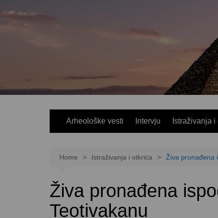
Skip
to
content
Arheološke vesti
Intervju
Istraživanja i
Home
Istraživanja i otkrića
Živa pronađena 
Živa pronađena ispo
Teotivakanu