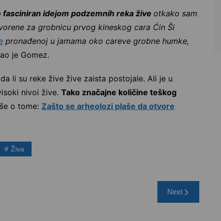
 fasciniran idejom podzemnih reka žive
otkako sam
tvorene za grobnicu prvog kineskog cara Ćin Ši
e
pronađenoj u jamama oko careve grobne humke,
ekao je Gomez.
li su reke žive žive zaista postojale. Ali je u
isoki nivoi žive.
Tako značajne količine teškog
iše o tome:
Zašto se arheolozi plaše da otvore
Živa
Next