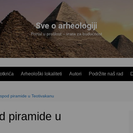
Sve o arheologiji
Portal u prošlost – vrata za budućnost
 otkrića
Arheološki lokaliteti
Autori
Podržite naš rad
D
ispod piramide u Teotivakanu
d piramide u