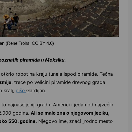
kan (Rene Trohs, CC BY 4.0)
 poznatih piramida u Meksiku.
otkrio robot na kraju tunela ispod piramide. Tečna
zmije
, treće po veličini piramide drevnog grada
 kralj,
piše
Gardijan.
 to najnaseljeniji grad u Americi i jedan od najvećih
2.000 godina.
Ali se malo zna o njegovom jeziku,
 oko 550. godine
. Njegovo ime, znači „rodno mesto