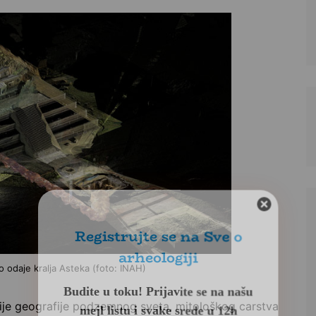
Registrujte se na Sve o
arheologiji
Budite u toku!
Prijavite se na našu
mejl listu i svake srede u 12h
o odaje kralja Asteka (foto: INAH)
saznajte najnovije vesti iz sveta
arheologije
cije geografije podzemnog sveta, mitološkog carstva