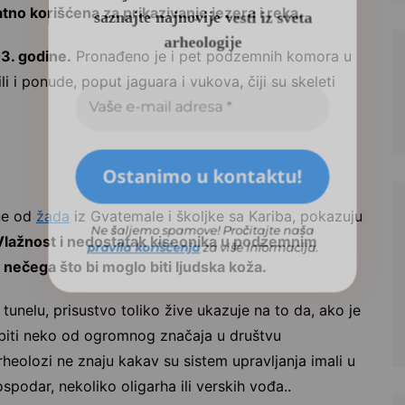
tno korišćena za prikazivanje jezera i reka.
03. godine.
Pronađeno je i pet podzemnih komora u
li i ponude, poput jaguara i vukova, čiji su skeleti
Ne šaljemo spamove! Pročitajte naša
pravila korišćenja
za više informacija.
ene od
žada
iz Gvatemale i školjke sa Kariba, pokazuju
Vlažnost i nedostatak kiseonika u podzemnim
nečega što bi moglo biti ljudska koža.
tunelu, prisustvo toliko žive ukazuje na to da, ako je
biti neko od ogromnog značaja u društvu
arheolozi ne znaju kakav su sistem upravljanja imali u
podar, nekoliko oligarha ili verskih vođa..