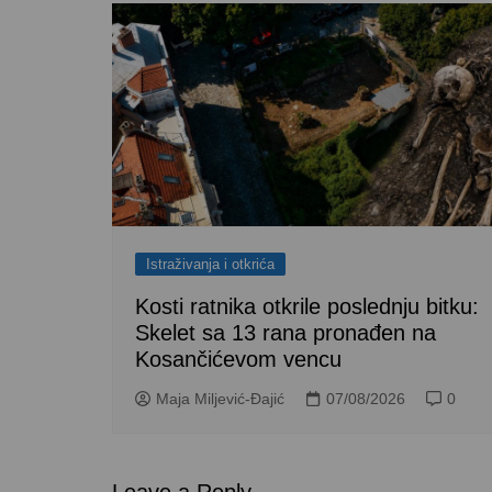
Istraživanja i otkrića
Kosti ratnika otkrile poslednju bitku:
Skelet sa 13 rana pronađen na
Kosančićevom vencu
Maja Miljević-Đajić
07/08/2026
0
Leave a Reply