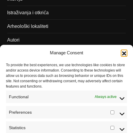
Istraživanja i otkrića
Arheološki lokaliteti
Autori
Manage Consent
Podržite naš rad
To provide the best experiences, we use technologies like cookies to store
Dešavanja
and/or access device information. Consenting to these technologies will
allow us to process data such as browsing behavior or unique IDs on this
Kontakt
site. Not consenting or withdrawing consent, may adversely affect certain
features and functions.
Misija sajta Sve o arheologiji
Functional
Always active
O autoru sajta
Preferences
Prefere
Pravila korišćenja
Impressum
Statistics
Statistic