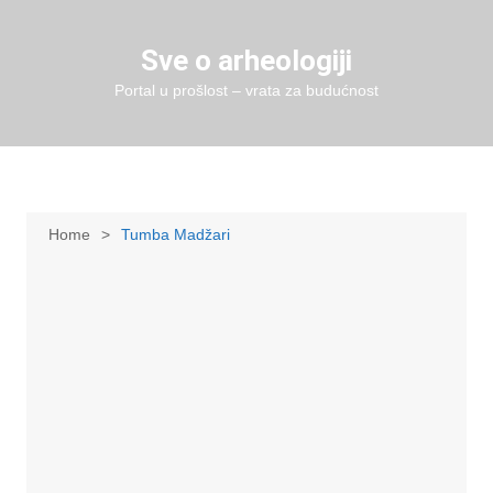
Skip
to
Sve o arheologiji
content
Portal u prošlost – vrata za budućnost
Home
Tumba Madžari