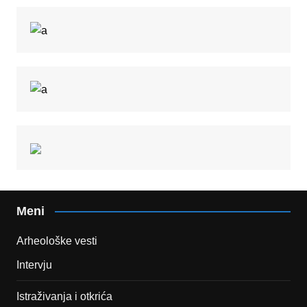
Meni
Arheološke vesti
Intervju
Istraživanja i otkrića