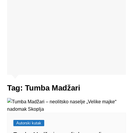
Tag:
Tumba Madžari
Autorski kutak