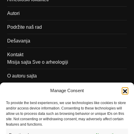
Autori
Podržite naš rad
Dešavanja
Kontakt
Misija sajta Sve o arheologiji
O autoru sajta
Pravila korišćenja
Manage Consent
Impressum
To provide the best experiences, we use technologies like cookies to store
and/or access device information. Consenting to these technologies will
Saradnja
allow us to process data such as browsing behavior or unique IDs on this
site. Not consenting or withdrawing consent, may adversely affect certain
features and functions.