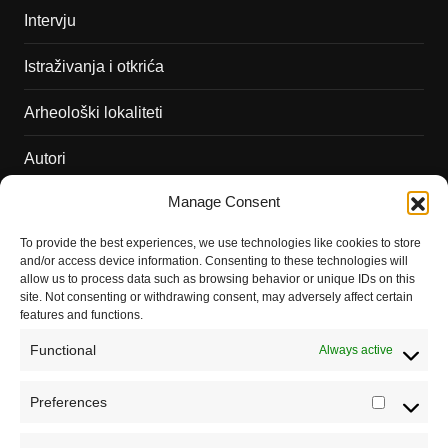
Intervju
Istraživanja i otkrića
Arheološki lokaliteti
Autori
Manage Consent
Podržite naš rad
To provide the best experiences, we use technologies like cookies to store
Dešavanja
and/or access device information. Consenting to these technologies will
allow us to process data such as browsing behavior or unique IDs on this
Kontakt
site. Not consenting or withdrawing consent, may adversely affect certain
features and functions.
Misija sajta Sve o arheologiji
Functional
Always active
O autoru sajta
Preferences
Prefere
Pravila korišćenja
Impressum