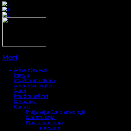
Meni
Arheološke vesti
Intervju
Istraživanja i otkrića
Arheološki lokaliteti
Autori
Podržite naš rad
Dešavanja
Kontakt
Misija sajta Sve o arheologiji
O autoru sajta
Pravila korišćenja
Impressum