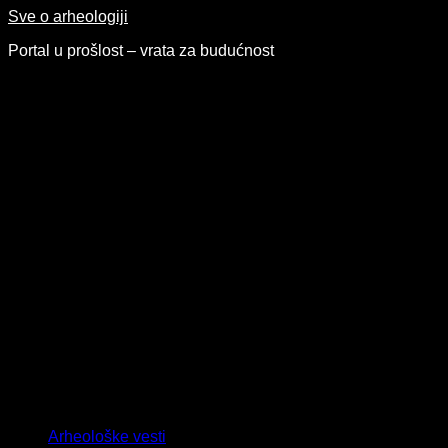
Skip
Sve o arheologiji
to
Portal u prošlost – vrata za budućnost
content
Arheološke vesti