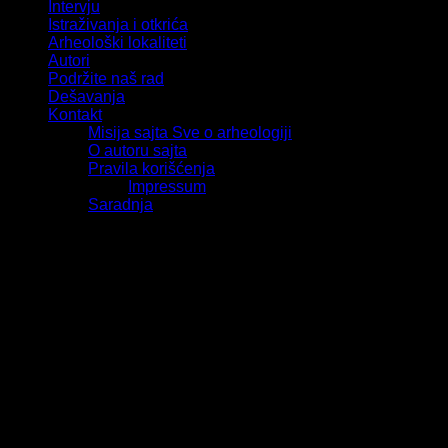
Intervju
Istraživanja i otkrića
Arheološki lokaliteti
Autori
Podržite naš rad
Dešavanja
Kontakt
Misija sajta Sve o arheologiji
O autoru sajta
Pravila korišćenja
Impressum
Saradnja