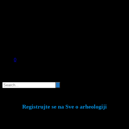
0
Pretraga
Registrujte se na Sve o arheologiji
Budite u toku!
Prijavite se na našu mejl listu i
svake srede u 12h saznajte najnovije vesti iz