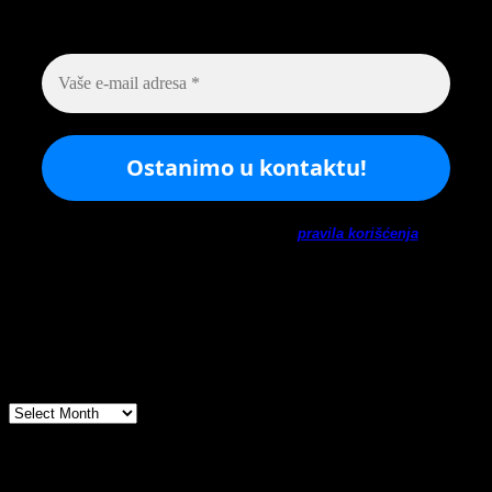
sveta arheologije
Ne šaljemo spamove! Pročitajte naša
pravila korišćenja
za
više informacija.
Arhiva
Arhiva
Prijatelji sajta